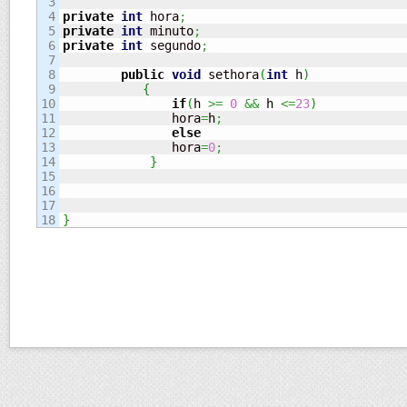
3

4

private
int
 hora
;
5

private
int
 minuto
;
6

private
int
 segundo
;
7

8

public
void
 sethora
(
int
 h
)
9

{
10

if
(
h 
>=
0
&&
 h 
<=
23
)
11

               hora
=
h
;
12

else
13

               hora
=
0
;
14

}
15

16

17

}