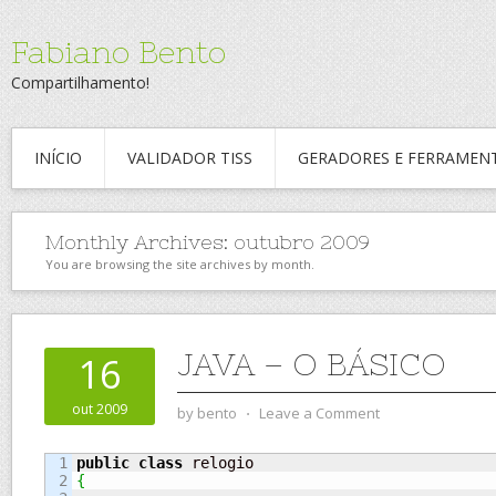
Fabiano Bento
Compartilhamento!
INÍCIO
VALIDADOR TISS
GERADORES E FERRAMEN
Monthly Archives:
outubro 2009
You are browsing the site archives by month.
JAVA – O BÁSICO
16
out 2009
by
bento
⋅
Leave a Comment
1

public
class
2

{