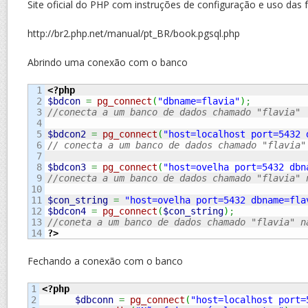
Site oficial do PHP com instruções de configuração e uso das
http://br2.php.net/manual/pt_BR/book.pgsql.php
Abrindo uma conexão com o banco
1

<?php
2

$bdcon
=
pg_connect
(
"dbname=flavia"
)
;
3

//conecta a um banco de dados chamado "flavia"
4

5

$bdcon2
=
pg_connect
(
"host=localhost port=5432 
6

// conecta a um banco de dados chamado "flavia"
7

8

$bdcon3
=
pg_connect
(
"host=ovelha port=5432 dbn
9

//conecta a um banco de dados chamado "flavia" 
10

11

$con_string
=
"host=ovelha port=5432 dbname=fla
12

$bdcon4
=
pg_connect
(
$con_string
)
;
13

//coneta a um banco de dados chamado "flavia" n
?>
Fechando a conexão com o banco
1

<?php
2

$dbconn
=
pg_connect
(
"host=localhost port=