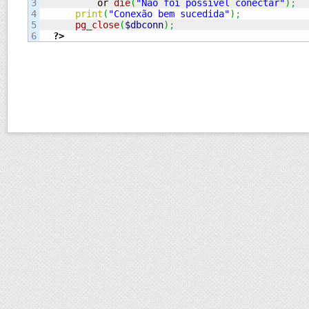
3

          or 
die
(
"Não foi possível conectar"
)
;
4

print
(
"Conexão bem sucedida"
)
;
5

pg_close
(
$dbconn
)
;
?>