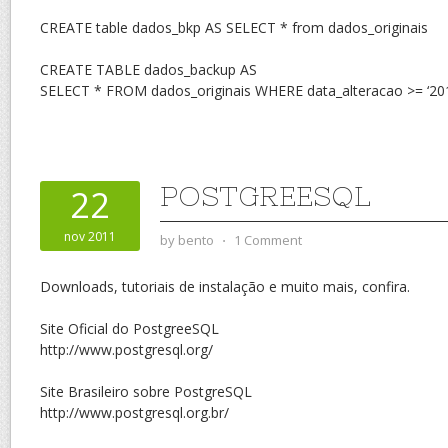
CREATE table dados_bkp AS SELECT * from dados_originais
CREATE TABLE dados_backup AS
SELECT * FROM dados_originais WHERE data_alteracao >= ‘201
POSTGREESQL
22
nov 2011
by
bento
⋅
1 Comment
Downloads, tutoriais de instalação e muito mais, confira.
Site Oficial do PostgreeSQL
http://www.postgresql.org/
Site Brasileiro sobre PostgreSQL
http://www.postgresql.org.br/