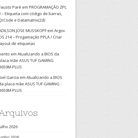
Fausto Paré
em
PROGRAMAÇÃO ZPL
II – Etiqueta com código de barras,
QrCode e Datamatrix(2d)
ADILSON JOSE MUSSKOPF
em
Argox
OS 214 – Progamação PPLA / Criar
layout de etiquetas
bento
em
Atualizando a BIOS da
placa mãe ASUS TUF GAMING
B650M-PLUS
Joel Garcia
em
Atualizando a BIOS
da placa mãe ASUS TUF GAMING
B650M-PLUS
Arquivos
julho 2026
junho 2026