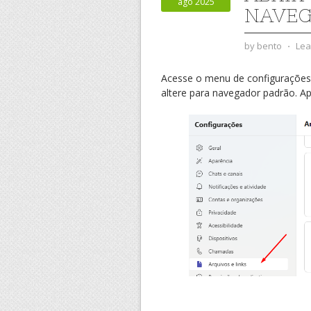
ago 2025
NAVE
by
bento
⋅
Lea
Acesse o menu de configurações, 
altere para navegador padrão. A