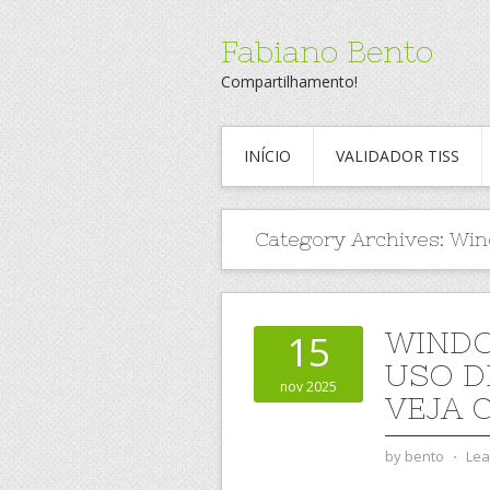
Fabiano Bento
Compartilhamento!
INÍCIO
VALIDADOR TISS
Category Archives:
Win
WINDO
15
USO D
nov 2025
VEJA 
by
bento
⋅
Lea