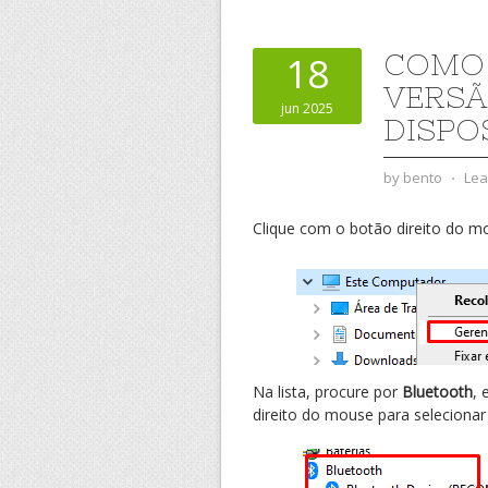
COMO 
18
VERSÃ
jun 2025
DISPO
by
bento
⋅
Lea
Clique com o botão direito do m
Na lista, procure por
Bluetooth
, 
direito do mouse para seleciona