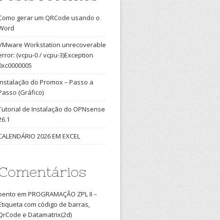
Como gerar um QRCode usando o
Word
VMware Workstation unrecoverable
error: (vcpu-0 / vcpu-3)Exception
0xc0000005
Instalação do Promox – Passo a
Passo (Gráfico)
Tutorial de Instalação do OPNsense
26.1
CALENDÁRIO 2026 EM EXCEL
Comentários
bento
em
PROGRAMAÇÃO ZPL II –
Etiqueta com código de barras,
QrCode e Datamatrix(2d)