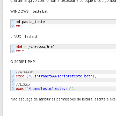
Cria um arquivo com o nome teste.bat e coloque o codigo aba
WINDOWS – teste.bat
1

exit
LINUX – teste.sh
1

mkdir
/
var
/
www
/
exit
O SCRIPT PHP
1

//WINDOWS
2

exec
(
'C:intranetwwwscriptsteste.bat'
)
;
3

4

//LINUX
exec
(
'/home/teste/teste.sh'
)
;
Não esqueça de atribiur as permissões de leitura, escrita e exe