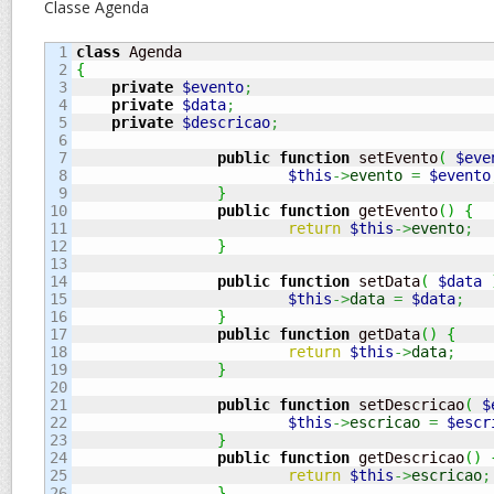
Classe Agenda
1

class
2

{
3

private
$evento
;
4

private
$data
;
5

private
$descricao
;
6

7

public
function
 setEvento
(
$eve
8

$this
->
evento
=
$evento
9

}
10

public
function
 getEvento
(
)
{
11

return
$this
->
evento
;
12

}
13

14

public
function
 setData
(
$data
15

$this
->
data
=
$data
;
16

}
17

public
function
 getData
(
)
{
18

return
$this
->
data
;
19

}
20

21

public
function
 setDescricao
(
$
22

$this
->
escricao
=
$escr
23

}
24

public
function
 getDescricao
(
)
25

return
$this
->
escricao
;
26

}