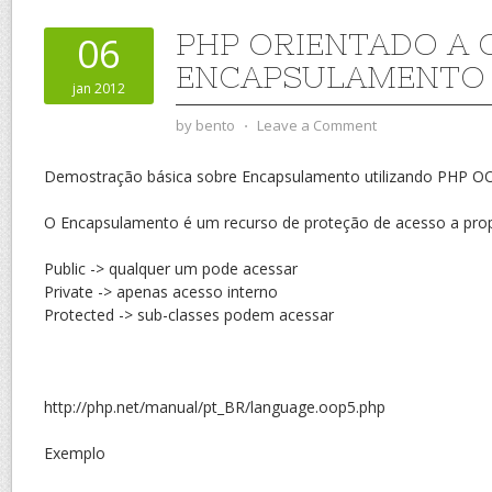
PHP ORIENTADO A 
06
ENCAPSULAMENTO
jan 2012
by
bento
⋅
Leave a Comment
Demostração básica sobre Encapsulamento utilizando PHP O
O Encapsulamento é um recurso de proteção de acesso a prop
Public -> qualquer um pode acessar
Private -> apenas acesso interno
Protected -> sub-classes podem acessar
http://php.net/manual/pt_BR/language.oop5.php
Exemplo