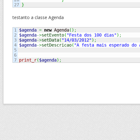
}
testanto a classe Agenda
1

$agenda
=
new
 Agenda
(
)
;
2

$agenda
->
setEvento
(
"Festa dos 100 dias"
)
;
3

$agenda
->
setData
(
"14/03/2012"
)
;
4

$agenda
->
setDescricao
(
"A festa mais esperado do 
5

6

print_r
(
$agenda
)
;