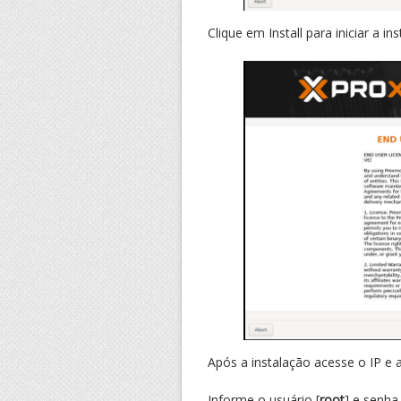
Clique em Install para iniciar a i
Após a instalação acesse o IP e 
Informe o usuário [
root
] e senha