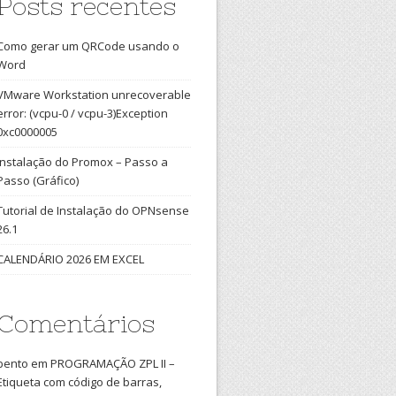
Posts recentes
Como gerar um QRCode usando o
Word
VMware Workstation unrecoverable
error: (vcpu-0 / vcpu-3)Exception
0xc0000005
Instalação do Promox – Passo a
Passo (Gráfico)
Tutorial de Instalação do OPNsense
26.1
CALENDÁRIO 2026 EM EXCEL
Comentários
bento
em
PROGRAMAÇÃO ZPL II –
Etiqueta com código de barras,