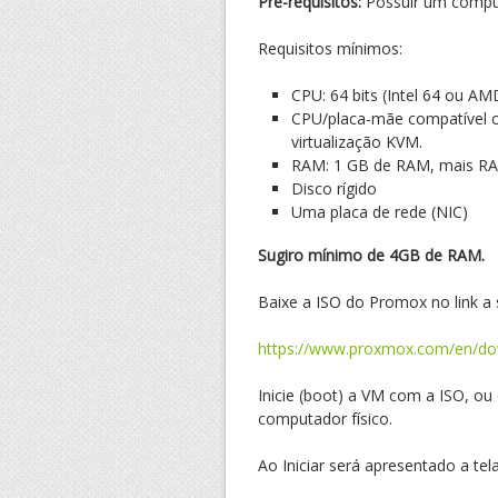
Pré-requisitos:
Possuir um computa
Requisitos mínimos:
CPU: 64 bits (Intel 64 ou A
CPU/placa-mãe compatível c
virtualização KVM.
RAM: 1 GB de RAM, mais RAM
Disco rígido
Uma placa de rede (NIC)
Sugiro mínimo de 4GB de RAM.
Baixe a ISO do Promox no link a 
https://www.proxmox.com/en/d
Inicie (boot) a VM com a ISO, ou
computador físico.
Ao Iniciar será apresentado a tela