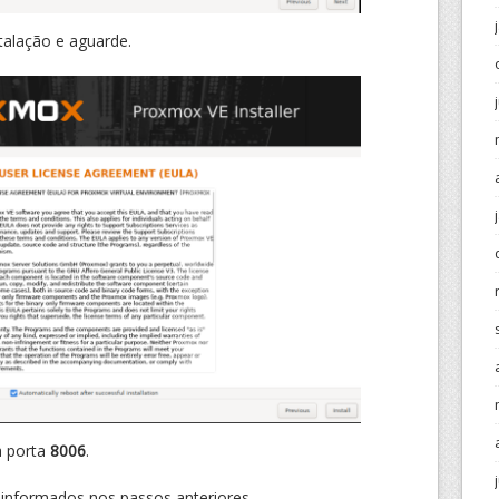
nstalação e aguarde.
a porta
8006
.
 informados nos passos anteriores.