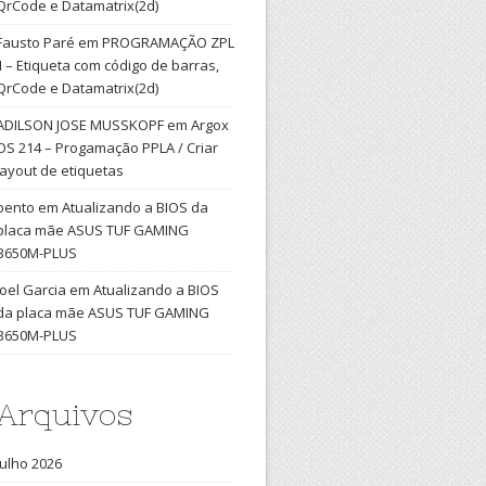
QrCode e Datamatrix(2d)
Fausto Paré
em
PROGRAMAÇÃO ZPL
II – Etiqueta com código de barras,
QrCode e Datamatrix(2d)
ADILSON JOSE MUSSKOPF
em
Argox
OS 214 – Progamação PPLA / Criar
layout de etiquetas
bento
em
Atualizando a BIOS da
placa mãe ASUS TUF GAMING
B650M-PLUS
Joel Garcia
em
Atualizando a BIOS
da placa mãe ASUS TUF GAMING
B650M-PLUS
Arquivos
julho 2026