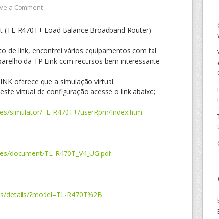
ve a Comment
net (TL-R470T+ Load Balance Broadband Router)
 de link, encontrei vários equipamentos com tal
aparelho da TP Link com recursos bem interessante
NK oferece que a simulação virtual.
este virtual de configuração acesse o link abaixo;
rces/simulator/TL-R470T+/userRpm/Index.htm
urces/document/TL-R470T_V4_UG.pdf
cts/details/?model=TL-R470T%2B