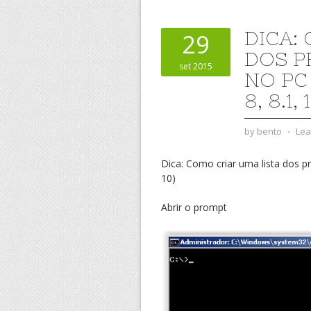
DICA:
29
DOS P
set 2015
NO PC 
8, 8.1, 
by
bento
⋅
Lea
Dica: Como criar uma lista dos p
10)
Abrir o prompt