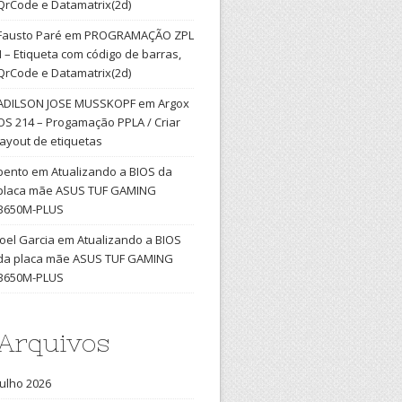
QrCode e Datamatrix(2d)
Fausto Paré
em
PROGRAMAÇÃO ZPL
II – Etiqueta com código de barras,
QrCode e Datamatrix(2d)
ADILSON JOSE MUSSKOPF
em
Argox
OS 214 – Progamação PPLA / Criar
layout de etiquetas
bento
em
Atualizando a BIOS da
placa mãe ASUS TUF GAMING
B650M-PLUS
Joel Garcia
em
Atualizando a BIOS
da placa mãe ASUS TUF GAMING
B650M-PLUS
Arquivos
julho 2026