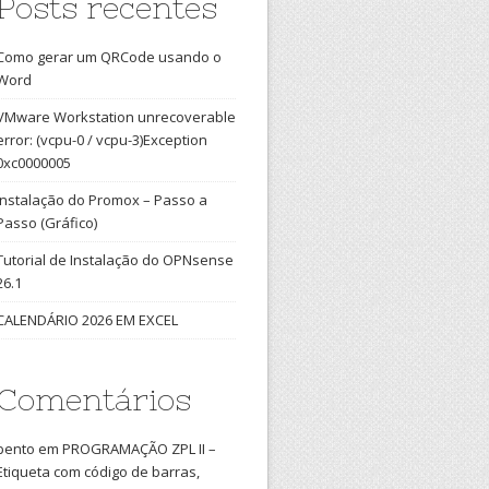
Posts recentes
Como gerar um QRCode usando o
Word
VMware Workstation unrecoverable
error: (vcpu-0 / vcpu-3)Exception
0xc0000005
Instalação do Promox – Passo a
Passo (Gráfico)
Tutorial de Instalação do OPNsense
26.1
CALENDÁRIO 2026 EM EXCEL
Comentários
bento
em
PROGRAMAÇÃO ZPL II –
Etiqueta com código de barras,