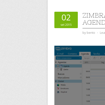
ZIMBR
02
AGEND
set 2015
by
bento
⋅
Lea