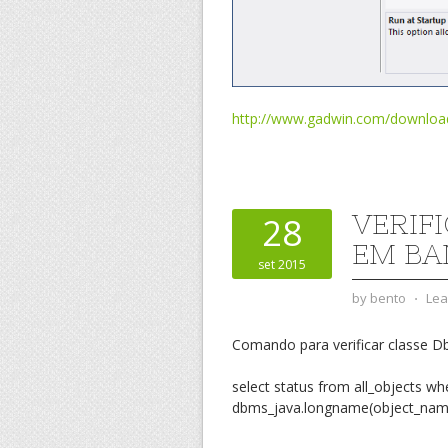
http://www.gadwin.com/downloa
VERIF
28
EM BA
set 2015
by
bento
⋅
Lea
Comando para verificar classe 
select status from all_objects wh
dbms_java.longname(object_name