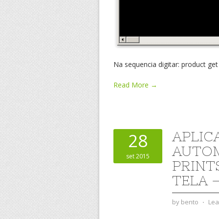
Na sequencia digitar: product get
Read More →
APLIC
28
AUTOM
set 2015
PRINT
TELA 
by
bento
⋅
Lea