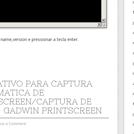
 name,version e pressionar a tecla enter.
ATIVO PARA CAPTURA
ATICA DE
SCREEN/CAPTURA DE
– GADWIN PRINTSCREEN
ve a Comment