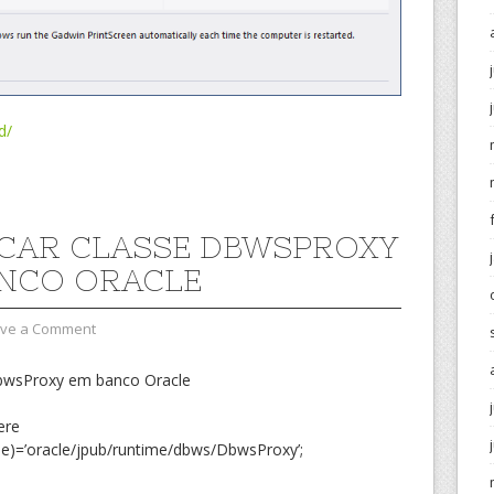
d/
ICAR CLASSE DBWSPROXY
NCO ORACLE
ve a Comment
DbwsProxy em banco Oracle
ere
)=’oracle/jpub/runtime/dbws/DbwsProxy’;