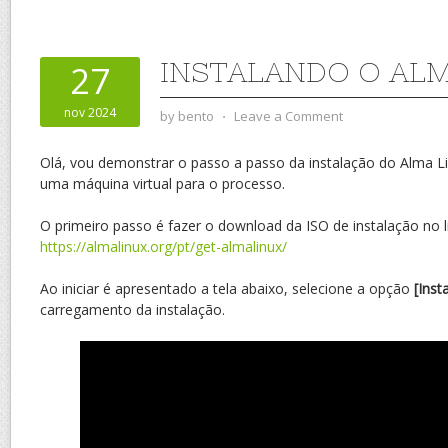
INSTALANDO O ALM
27
nov 2024
by
bento
⋅
Leave a Comment
Olá, vou demonstrar o passo a passo da instalação do Alma Lin
uma máquina virtual para o processo.
O primeiro passo é fazer o download da ISO de instalação no l
https://almalinux.org/pt/get-almalinux/
Ao iniciar é apresentado a tela abaixo, selecione a opção
[Insta
carregamento da instalação.