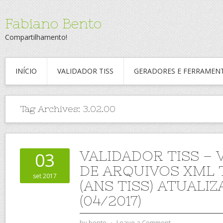
Fabiano Bento
Compartilhamento!
INÍCIO
VALIDADOR TISS
GERADORES E FERRAMEN
Tag Archives:
3.02.00
VALIDADOR TISS – 
03
DE ARQUIVOS XML T
set 2017
(ANS TISS) ATUALI
(04/2017)
by
bento
⋅
Leave a Comment