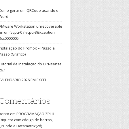
Como gerar um QRCode usando o
Word
VMware Workstation unrecoverable
error: (vcpu-0 / vcpu-3)Exception
0xc0000005
Instalação do Promox – Passo a
Passo (Gráfico)
Tutorial de Instalação do OPNsense
26.1
CALENDÁRIO 2026 EM EXCEL
Comentários
bento
em
PROGRAMAÇÃO ZPL II –
Etiqueta com código de barras,
QrCode e Datamatrix(2d)