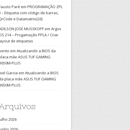
Fausto Paré
em
PROGRAMAÇÃO ZPL
II – Etiqueta com código de barras,
QrCode e Datamatrix(2d)
ADILSON JOSE MUSSKOPF
em
Argox
OS 214 – Progamação PPLA / Criar
layout de etiquetas
bento
em
Atualizando a BIOS da
placa mãe ASUS TUF GAMING
B650M-PLUS
Joel Garcia
em
Atualizando a BIOS
da placa mãe ASUS TUF GAMING
B650M-PLUS
Arquivos
julho 2026
junho 2026