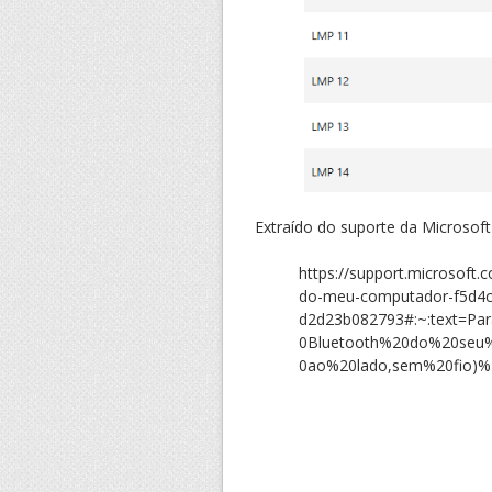
Extraído do suporte da Microsoft 
https://support.microsoft.
do-meu-computador-f5d4c
d2d23b082793#:~:text=P
0Bluetooth%20do%20seu%
0ao%20lado,sem%20fio)%2