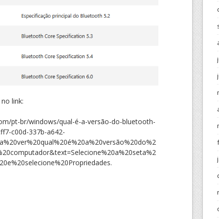
no link:
com/pt-br/windows/qual-é-a-versão-do-bluetooth-
ff7-c00d-337b-a642-
ara%20ver%20qual%20é%20a%20versão%20do%2
20computador&text=Selecione%20a%20seta%2
0e%20selecione%20Propriedades.