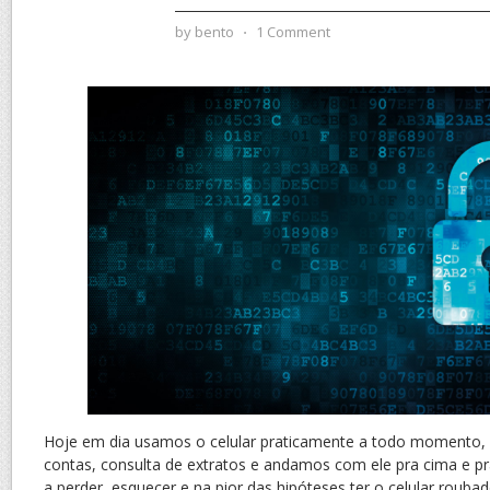
by
bento
⋅
1 Comment
Hoje em dia usamos o celular praticamente a todo momento, 
contas, consulta de extratos e andamos com ele pra cima e pr
a perder, esquecer e na pior das hipóteses ter o celular roubado