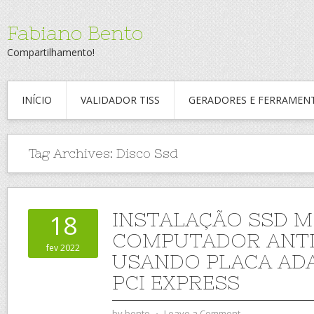
Fabiano Bento
Compartilhamento!
INÍCIO
VALIDADOR TISS
GERADORES E FERRAMEN
Tag Archives:
Disco Ssd
INSTALAÇÃO SSD M
18
COMPUTADOR ANT
fev 2022
USANDO PLACA AD
PCI EXPRESS
by
bento
⋅
Leave a Comment