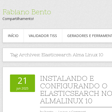
Fabiano Bento
Compartilhamento!
INÍCIO
VALIDADOR TISS
GERADORES E FERRAMEN
Tag Archives:
Elasticsearch Alma Linux 10
INSTALANDO E
21
CONFIGURANDO O
jun 2025
ELASTICSEARCH N
ALMALINUX 10
by
bento
⋅
Leave a Comment