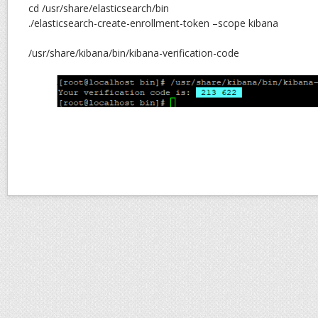
cd /usr/share/elasticsearch/bin
./elasticsearch-create-enrollment-token –scope kibana
/usr/share/kibana/bin/kibana-verification-code