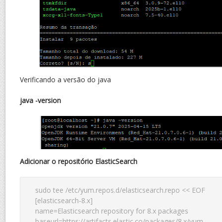
Verificando a versão do java
java -version
Adicionar o repositório ElasticSearch
sudo tee /etc/yum.repos.d/elasticsearch.repo << EOF

[elasticsearch-8.x]

name=Elasticsearch repository for 8.x packages

baseurl=https://artifacts.elastic.co/packages/8.x/yum
