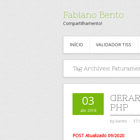
Fabiano Bento
Compartilhamento!
INÍCIO
VALIDADOR TISS
Tag Archives:
Faturamen
GERAR
03
PHP
abr 2018
by
bento
⋅
37
POST Atualizado 09/2020