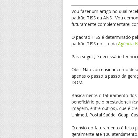
Vou fazer um artigo no qual rec
padrão TISS da ANS. Vou demons
futuramente complementarei com
O padrão TISS é determinado pe
padrão TISS no site da
Agência N
Para seguir, é necessário ter no
Obs.: Não vou ensinar como dese
apenas o passo a passo da gera
DOM.
Basicamente o faturamento dos 
beneficiário pelo prestador(clínic
imagem, entre outros), que é cr
Unimed, Postal Saúde, Geap, Cass
O envio do faturamento é feito 
geralmente até 100 atendimentos