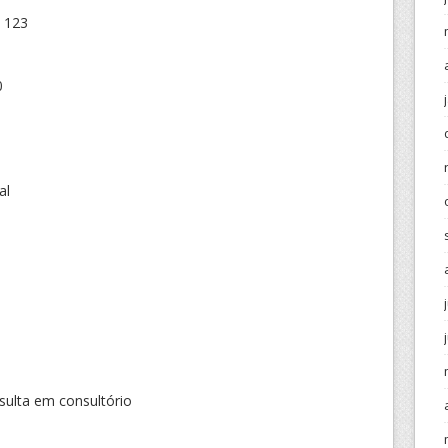
 123
0
al
ulta em consultório