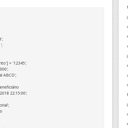
;

;

o'] = '12345';

00';

l ABCD';

eficiário

018 22:15:00';

ial';

o
