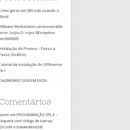
Como gerar um QRCode usando o
Word
VMware Workstation unrecoverable
error: (vcpu-0 / vcpu-3)Exception
0xc0000005
Instalação do Promox – Passo a
Passo (Gráfico)
Tutorial de Instalação do OPNsense
26.1
CALENDÁRIO 2026 EM EXCEL
Comentários
bento
em
PROGRAMAÇÃO ZPL II –
Etiqueta com código de barras,
QrCode e Datamatrix(2d)