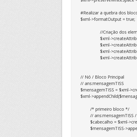
#Realizar a quebra dos bloco
$xml->formatOutput = true;

		//Criação dos elementos do Namespace ans:mensagemTISS

		$xml->createAttributeNS( 'http://www.w3.org/2000/09/xmldsig#', 'ds:attr' );

		$xml->createAttributeNS( 'http://www.w3.org/2001/XMLSchema-instance', 'xsi:attr' );

		$xml->createAttributeNS( 'http://www.ans.gov.br/padroes/tiss/schemas http://www.ans.gov.br/padroes/tiss/schemas/tissV3_03_01.xsd', 'schemaLocation:attr' );

		$xml->createAttributeNS( 'http://www.ans.gov.br/padroes/tiss/schemas', 'ans:attr' );

// Nó / Bloco Principal

// ans:mensagemTISS

$mensagemTISS = $xml->cre
$xml->appendChild($mensag
	/* primeiro bloco */

	// ans:mensagemTISS / ans:cabecalho

	$cabecalho = $xml->createElement("ans:cabecalho");

	$mensagemTISS->appendChild($cabecalho);
