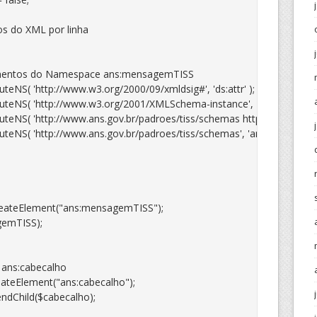
s do XML por linha

ateElement("ans:mensagemTISS");

emTISS);
