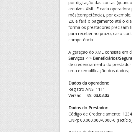
por digitação das contas (quando
arquivos XML. E cada operadora p
mês(competência), por exemplo; a
20, e fará o pagamento até o di
forma os prestadores precisam f
para receber no prazo, caso con
competência.
A geração do XML consiste em d
Serviços
<->
Beneficiários/Segur
de credenciamento do prestador
uma exemplificação dos dados;
Dados da operadora:
Registro ANS: 1111
Versão TISS:
03.03.03
Dados do Prestador:
Código de Credenciamento: 123
CNPJ: 00.000.000/0000-0 (Fictício