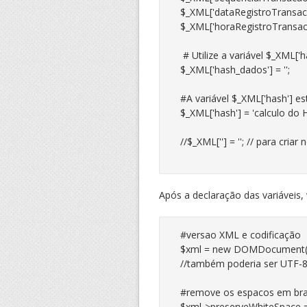
$_XML['dataRegistroTransacao
$_XML['horaRegistroTransacao
 # Utilize a variável $_XML[
$_XML['hash_dados'] = '';

#A variável $_XML['hash'] e
$_XML['hash'] = 'calculo do H
//$_XML[''] = ''; // para cria
Após a declaração das variáveis,
#versao XML e codificação

$xml = new DOMDocument("1.
//também poderia ser UTF-8
#remove os espacos em bra
$xml->preserveWhiteSpace = 