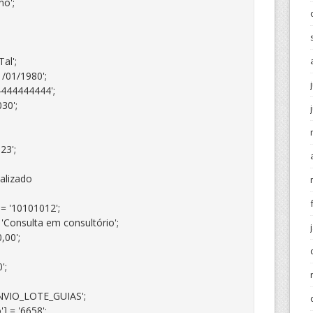
o';

l';

/01/1980';

4444444444';

30';

3';

lizado

= '10101012';

'Consulta em consultório';

00';

;

NVIO_LOTE_GUIAS';

 = '6658';
