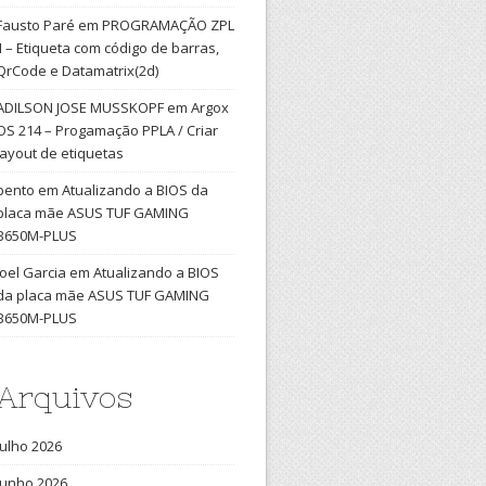
Fausto Paré
em
PROGRAMAÇÃO ZPL
II – Etiqueta com código de barras,
QrCode e Datamatrix(2d)
ADILSON JOSE MUSSKOPF
em
Argox
OS 214 – Progamação PPLA / Criar
layout de etiquetas
bento
em
Atualizando a BIOS da
placa mãe ASUS TUF GAMING
B650M-PLUS
Joel Garcia
em
Atualizando a BIOS
da placa mãe ASUS TUF GAMING
B650M-PLUS
Arquivos
julho 2026
junho 2026