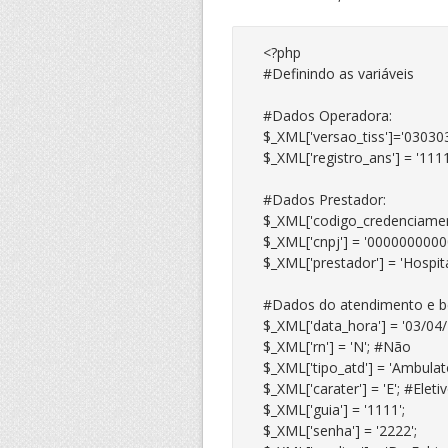
<?php

#Definindo as variáveis

#Dados Operadora:

$_XML['versao_tiss']='030303'
$_XML['registro_ans'] = '1111'
#Dados Prestador:

$_XML['codigo_credenciament
$_XML['cnpj'] = '00000000000
$_XML['prestador'] = 'Hospita
#Dados do atendimento e ben
$_XML['data_hora'] = '03/04/2
$_XML['rn'] = 'N'; #Não

$_XML['tipo_atd'] = 'Ambulator
$_XML['carater'] = 'E'; #Eletiv
$_XML['guia'] = '1111';

$_XML['senha'] = '2222';
