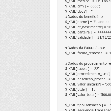
$_XML['medico'] = 'Dr. Fabian
$_XML['crm'] = '0000';

$_XML['cbos'] = '';

#Dados do beneficiário

$_XML['nome'] = 'Fulano de Ta
$_XML['dt_nascimento'] = '01
$_XML['carteira']  = '444444
$_XML['validade'] = '31/12/20
#Dados da Fatura / Lote

$_XML['fatura_remessa'] = '12
#Dados do procedimento rea
$_XML['tabela'] = '22';

$_XML['procedimento_tuss'] 
$_XML['descricao_proced'] = 
$_XML['valor_unitario'] = '500,
$_XML['qtde'] = '1';

$_XML['valor_total'] = '500,00'
$_XML['tipoTransacao'] = 'E
$_XML['sequencialTransacao']