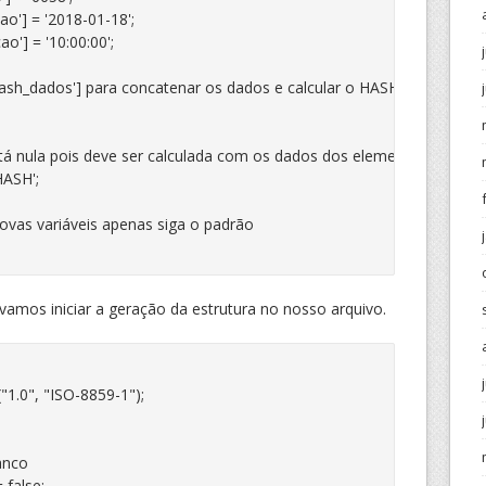
'] = '2018-01-18';

'] = '10:00:00';

'hash_dados'] para concatenar os dados e calcular o HASH antes do ter
stá nula pois deve ser calculada com os dados dos elementos(tags) d
ASH';

r novas variáveis apenas siga o padrão

 vamos iniciar a geração da estrutura no nosso arquivo.
0", "ISO-8859-1");



nco

false;
