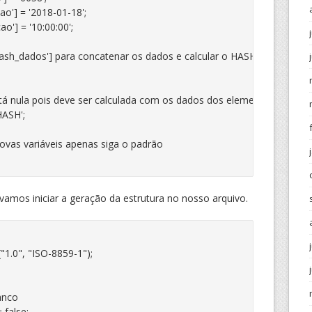
'] = '2018-01-18';

'] = '10:00:00';

'hash_dados'] para concatenar os dados e calcular o HASH antes do ter
stá nula pois deve ser calculada com os dados dos elementos(tags) d
ASH';

r novas variáveis apenas siga o padrão

 vamos iniciar a geração da estrutura no nosso arquivo.
0", "ISO-8859-1");



nco

false;
