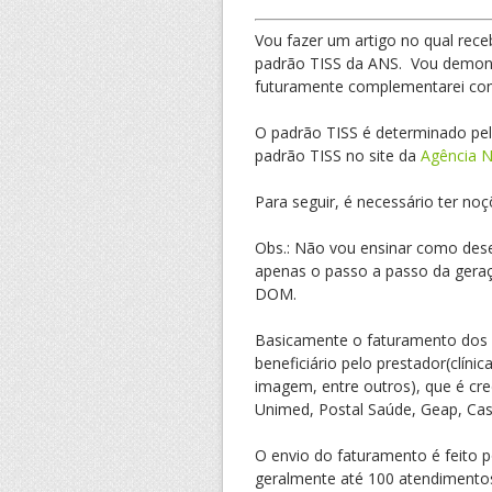
Vou fazer um artigo no qual rec
padrão TISS da ANS. Vou demons
futuramente complementarei com
O padrão TISS é determinado pe
padrão TISS no site da
Agência N
Para seguir, é necessário ter no
Obs.: Não vou ensinar como dese
apenas o passo a passo da gera
DOM.
Basicamente o faturamento dos 
beneficiário pelo prestador(clínic
imagem, entre outros), que é cr
Unimed, Postal Saúde, Geap, Cass
O envio do faturamento é feito 
geralmente até 100 atendimentos