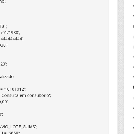
o';

l';

/01/1980';

4444444444';

30';

3';

lizado

= '10101012';

'Consulta em consultório';

00';

;

NVIO_LOTE_GUIAS';

 = '6658';
