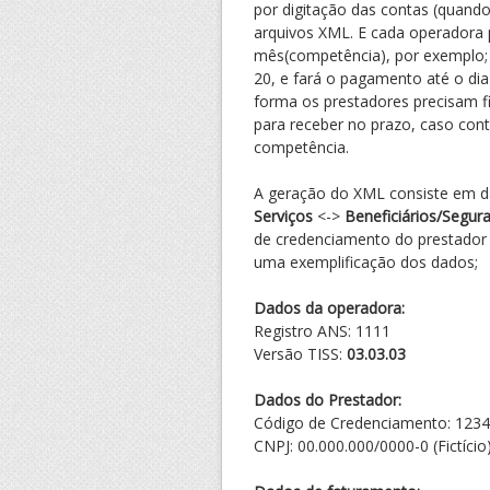
por digitação das contas (quando
arquivos XML. E cada operadora p
mês(competência), por exemplo; a
20, e fará o pagamento até o di
forma os prestadores precisam f
para receber no prazo, caso con
competência.
A geração do XML consiste em d
Serviços
<->
Beneficiários/Segur
de credenciamento do prestador
uma exemplificação dos dados;
Dados da operadora:
Registro ANS: 1111
Versão TISS:
03.03.03
Dados do Prestador:
Código de Credenciamento: 123
CNPJ: 00.000.000/0000-0 (Fictício