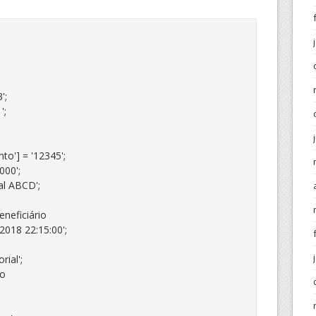
;

;

o'] = '12345';

00';

l ABCD';

eficiário

018 22:15:00';

ial';

o
