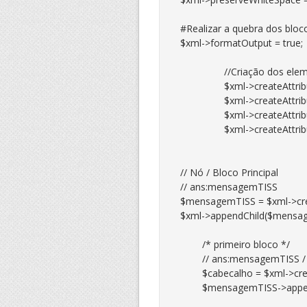
#Realizar a quebra dos bloco
$xml->formatOutput = true;

		//Criação dos elementos do Namespace ans:mensagemTISS

		$xml->createAttributeNS( 'http://www.w3.org/2000/09/xmldsig#', 'ds:attr' );

		$xml->createAttributeNS( 'http://www.w3.org/2001/XMLSchema-instance', 'xsi:attr' );

		$xml->createAttributeNS( 'http://www.ans.gov.br/padroes/tiss/schemas http://www.ans.gov.br/padroes/tiss/schemas/tissV3_03_01.xsd', 'schemaLocation:attr' );

		$xml->createAttributeNS( 'http://www.ans.gov.br/padroes/tiss/schemas', 'ans:attr' );

// Nó / Bloco Principal

// ans:mensagemTISS

$mensagemTISS = $xml->cre
$xml->appendChild($mensag
	/* primeiro bloco */

	// ans:mensagemTISS / ans:cabecalho

	$cabecalho = $xml->createElement("ans:cabecalho");

	$mensagemTISS->appendChild($cabecalho);
