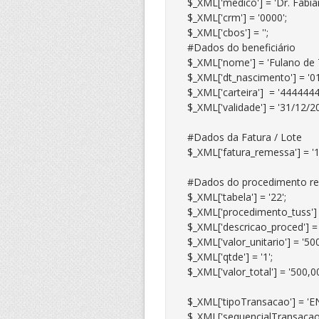
$_XML['medico'] = 'Dr. Fabian
$_XML['crm'] = '0000';

$_XML['cbos'] = '';

#Dados do beneficiário

$_XML['nome'] = 'Fulano de Ta
$_XML['dt_nascimento'] = '01
$_XML['carteira']  = '444444
$_XML['validade'] = '31/12/20
#Dados da Fatura / Lote

$_XML['fatura_remessa'] = '12
#Dados do procedimento rea
$_XML['tabela'] = '22';

$_XML['procedimento_tuss'] 
$_XML['descricao_proced'] = 
$_XML['valor_unitario'] = '500,
$_XML['qtde'] = '1';

$_XML['valor_total'] = '500,00'
$_XML['tipoTransacao'] = 'E
$_XML['sequencialTransacao']