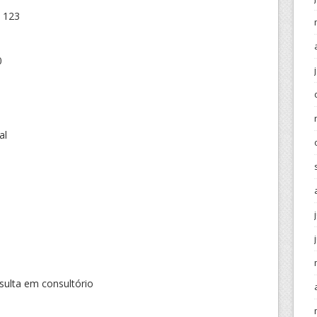
 123
0
al
ulta em consultório