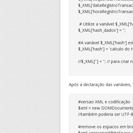
$_XML['dataRegistroTransacao
$_XML['horaRegistroTransacao
 # Utilize a variável $_XML[
$_XML['hash_dados'] = '';

#A variável $_XML['hash'] e
$_XML['hash'] = 'calculo do H
//$_XML[''] = ''; // para cria
Após a declaração das variáveis,
#versao XML e codificação

$xml = new DOMDocument("1.
//também poderia ser UTF-8
#remove os espacos em bra
$xml->preserveWhiteSpace = 