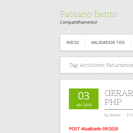
Fabiano Bento
Compartilhamento!
INÍCIO
VALIDADOR TISS
Tag Archives:
Faturamen
GERAR
03
PHP
abr 2018
by
bento
⋅
37
POST Atualizado 09/2020