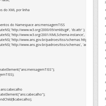
s do XML por linha

ateElement("ans:mensagemTISS");

emTISS);
