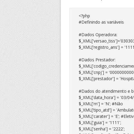
<?php

#Definindo as variáveis

#Dados Operadora:

$_XML['versao_tiss']='030303'
$_XML['registro_ans'] = '1111'
#Dados Prestador:

$_XML['codigo_credenciament
$_XML['cnpj'] = '00000000000
$_XML['prestador'] = 'Hospita
#Dados do atendimento e ben
$_XML['data_hora'] = '03/04/2
$_XML['rn'] = 'N'; #Não

$_XML['tipo_atd'] = 'Ambulator
$_XML['carater'] = 'E'; #Eletiv
$_XML['guia'] = '1111';

$_XML['senha'] = '2222';
