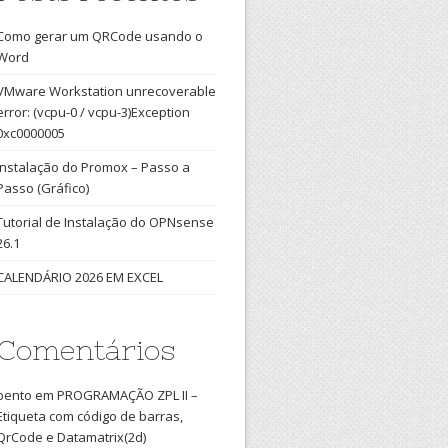
Como gerar um QRCode usando o
Word
VMware Workstation unrecoverable
error: (vcpu-0 / vcpu-3)Exception
0xc0000005
Instalação do Promox – Passo a
Passo (Gráfico)
Tutorial de Instalação do OPNsense
26.1
CALENDÁRIO 2026 EM EXCEL
Comentários
bento
em
PROGRAMAÇÃO ZPL II –
Etiqueta com código de barras,
QrCode e Datamatrix(2d)