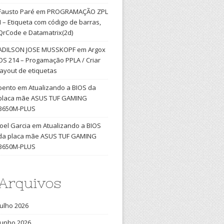
Fausto Paré
em
PROGRAMAÇÃO ZPL
II – Etiqueta com código de barras,
QrCode e Datamatrix(2d)
ADILSON JOSE MUSSKOPF
em
Argox
OS 214 – Progamação PPLA / Criar
layout de etiquetas
bento
em
Atualizando a BIOS da
placa mãe ASUS TUF GAMING
B650M-PLUS
Joel Garcia
em
Atualizando a BIOS
da placa mãe ASUS TUF GAMING
B650M-PLUS
Arquivos
julho 2026
junho 2026