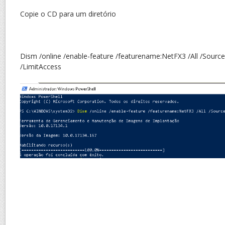
Copie o CD para um diretório
Dism /online /enable-feature /featurename:NetFX3 /All /Source
/LimitAccess