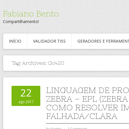
Fabiano Bento
Compartilhamento!
INÍCIO
VALIDADOR TISS
GERADORES E FERRAMEN
Tag Archives:
Gc420
LINGUAGEM DE PR
22
ZEBRA – EPL (ZEBRA
ago 2017
COMO RESOLVER I
FALHADA/CLARA
by
bento
⋅
1 Comment