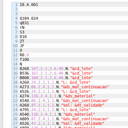
1

I8
,
A
,
001

2

3

4

Q184
,
024

5

q831

6

rN

7

S3

8

D10

9

ZT

10

JF

11

O

12

R0
,
0
13

f100

14

N

15

B268
,
167
,
2
,
1
,
2
,
6
,
40
,
N
,
"&cd_lote"
16

B536
,
167
,
2
,
1
,
2
,
6
,
40
,
N
,
"&cd_lote"
17

B808
,
168
,
2
,
1
,
2
,
6
,
40
,
N
,
"&cd_lote"
18

A260
,
24
,
2
,
1
,
1
,
1
,
N
,
"L: &cd_lote"
19

A273
,
86
,
2
,
4
,
1
,
1
,
N
,
"&ds_mat_continuacao"
20

A526
,
24
,
2
,
1
,
1
,
1
,
N
,
"L: &cd_lote"
21

A274
,
116
,
2
,
4
,
1
,
1
,
N
,
"&ds_material"
22

A540
,
86
,
2
,
4
,
1
,
1
,
N
,
"&ds_mat_continuacao"
23

A260
,
47
,
2
,
1
,
1
,
1
,
N
,
"Val: &dt_validade"
24

A795
,
24
,
2
,
1
,
1
,
1
,
N
,
"L: &cd_lote"
25

A540
,
116
,
2
,
4
,
1
,
1
,
N
,
"&ds_material"
26

A809
,
87
,
2
,
4
,
1
,
1
,
N
,
"&ds_mat_continuacao"
27

A526
,
47
,
2
,
1
,
1
,
1
,
N
,
"Val: &dt_validade"