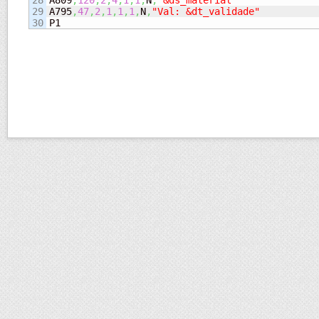
28

A809
,
120
,
2
,
4
,
1
,
1
,
N
,
"&ds_material"
29

A795
,
47
,
2
,
1
,
1
,
1
,
N
,
"Val: &dt_validade"
P1