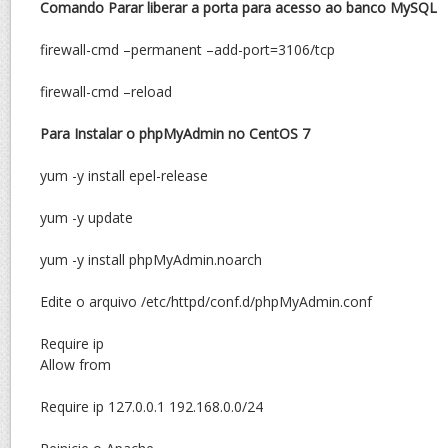
Comando Parar liberar a porta para acesso ao banco MySQL
firewall-cmd –permanent –add-port=3106/tcp
firewall-cmd –reload
Para Instalar o phpMyAdmin no CentOS 7
yum -y install epel-release
yum -y update
yum -y install phpMyAdmin.noarch
Edite o arquivo /etc/httpd/conf.d/phpMyAdmin.conf
Require ip
Allow from
Require ip 127.0.0.1 192.168.0.0/24