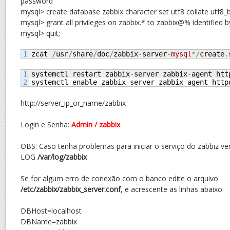
password
mysql> create database zabbix character set utf8 collate utf8_b
mysql> grant all privileges on zabbix.* to zabbix@% identified b
mysql> quit;
zcat 
/
usr
/
share
/
doc
/
zabbix
-
server
-
mysql
*/
create
.
1

systemctl restart zabbix
-
server zabbix
-
agent http
systemctl enable zabbix
-
server zabbix
-
agent http
http://server_ip_or_name/zabbix
Login e Senha:
Admin / zabbix
OBS: Caso tenha problemas para iniciar o serviço do zabbiz ver
LOG
/var/log/zabbix
Se for algum erro de conexão com o banco edite o arquivo
/etc/zabbix/zabbix_server.conf
, e acrescente as linhas abaixo
DBHost=localhost
DBName=zabbix