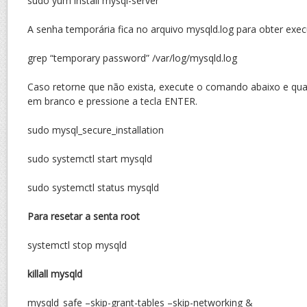
sudo yum install mysql-server
A senha temporária fica no arquivo mysqld.log para obter exe
grep “temporary password” /var/log/mysqld.log
Caso retorne que não exista, execute o comando abaixo e qua
em branco e pressione a tecla ENTER.
sudo mysql_secure_installation
sudo systemctl start mysqld
sudo systemctl status mysqld
Para resetar a senta root
systemctl stop mysqld
killall mysqld
mysqld_safe –skip-grant-tables –skip-networking &