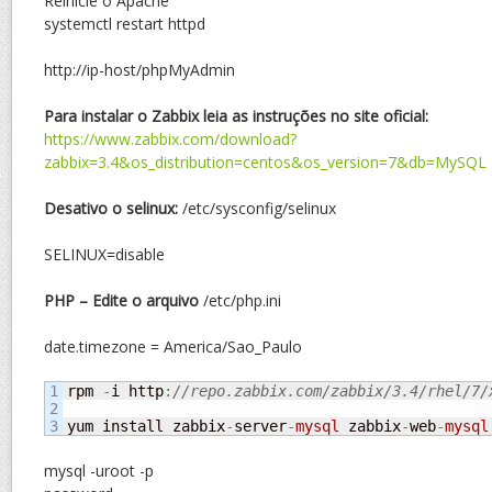
Reinicie o Apache
systemctl restart httpd
http://ip-host/phpMyAdmin
Para instalar o Zabbix leia as instruções no site oficial:
https://www.zabbix.com/download?
zabbix=3.4&os_distribution=centos&os_version=7&db=MySQL
Desativo o selinux:
/etc/sysconfig/selinux
SELINUX=disable
PHP – Edite o arquivo
/etc/php.ini
date.timezone = America/Sao_Paulo
1

rpm 
-
i http
:
//repo.zabbix.com/zabbix/3.4/rhel/7/
2

yum install zabbix
-
server
-
mysql
 zabbix
-
web
-
mysql
mysql -uroot -p