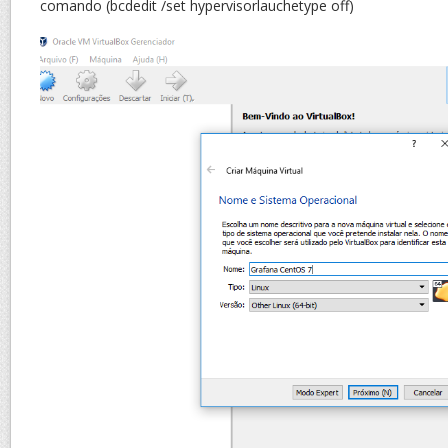
comando (bcdedit /set hypervisorlauchetype off)