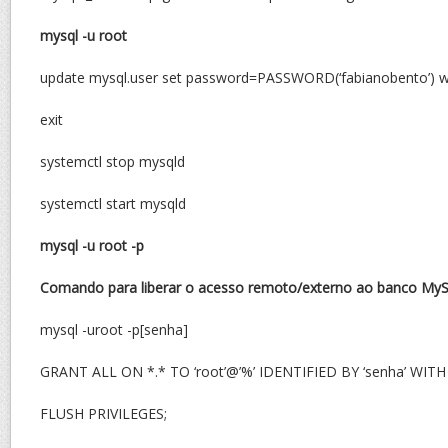
mysql -u root
update mysql.user set password=PASSWORD(‘fabianobento’) wh
exit
systemctl stop mysqld
systemctl start mysqld
mysql -u root -p
Comando para liberar o acesso remoto/externo ao banco MySQ
mysql -uroot -p[senha]
GRANT ALL ON *.* TO ‘root’@’%’ IDENTIFIED BY ‘senha’ WI
FLUSH PRIVILEGES;