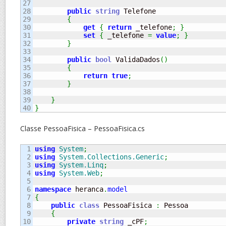
27

28

public
string
 Telefone

29

{
30

get
{
return
 _telefone
;
}
31

set
{
 _telefone 
=
value
;
}
32

}
33

34

public
bool
 ValidaDados
(
)
35

{
36

return
true
;
37

}
38

39

}
}
Classe PessoaFisica – PessoaFisica.cs
1

using
System
;
2

using
System.Collections.Generic
;
3

using
System.Linq
;
4

using
System.Web
;
5

6

namespace
 heranca
.
model
7

{
8

public
class
 PessoaFisica 
:
 Pessoa

9

{
10

private
string
 _cPF
;