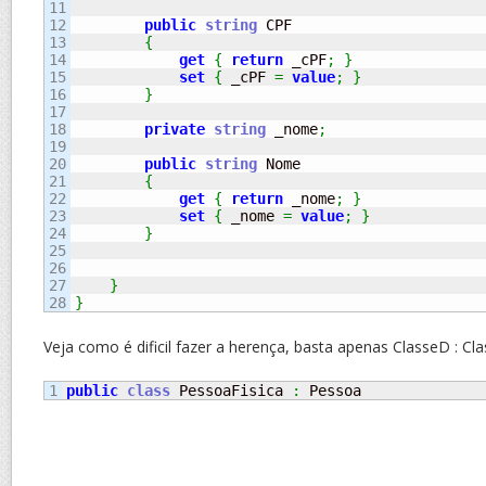
11

12

public
string
 CPF

13

{
14

get
{
return
 _cPF
;
}
15

set
{
 _cPF 
=
value
;
}
16

}
17

18

private
string
 _nome
;
19

20

public
string
 Nome

21

{
22

get
{
return
 _nome
;
}
23

set
{
 _nome 
=
value
;
}
24

}
25

26

27

}
}
Veja como é dificil fazer a herença, basta apenas ClasseD : Cl
public
class
 PessoaFisica 
:
 Pessoa