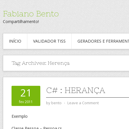
Fabiano Bento
Compartilhamento!
INÍCIO
VALIDADOR TISS
GERADORES E FERRAMEN
Tag Archives:
Herença
C# : HERANÇA
21
fev 2011
by
bento
⋅
Leave a Comment
Exemplo
Classe Pessoa – Pessoa.cs