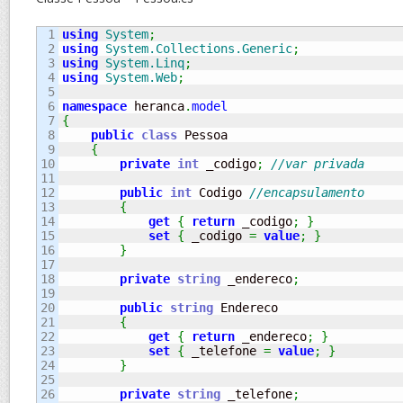
1

using
System
;
2

using
System.Collections.Generic
;
3

using
System.Linq
;
4

using
System.Web
;
5

6

namespace
 heranca
.
model
7

{
8

public
class
 Pessoa

9

{
10

private
int
 _codigo
;
//var privada
11

12

public
int
 Codigo 
//encapsulamento
13

{
14

get
{
return
 _codigo
;
}
15

set
{
 _codigo 
=
value
;
}
16

}
17

18

private
string
 _endereco
;
19

20

public
string
 Endereco

21

{
22

get
{
return
 _endereco
;
}
23

set
{
 _telefone 
=
value
;
}
24

}
25

26

private
string
 _telefone
;