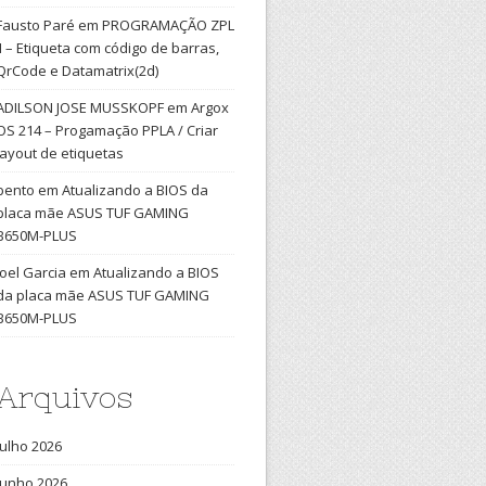
Fausto Paré
em
PROGRAMAÇÃO ZPL
II – Etiqueta com código de barras,
QrCode e Datamatrix(2d)
ADILSON JOSE MUSSKOPF
em
Argox
OS 214 – Progamação PPLA / Criar
layout de etiquetas
bento
em
Atualizando a BIOS da
placa mãe ASUS TUF GAMING
B650M-PLUS
Joel Garcia
em
Atualizando a BIOS
da placa mãe ASUS TUF GAMING
B650M-PLUS
Arquivos
julho 2026
junho 2026