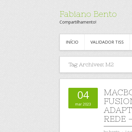
Fabiano Bento
Compartilhamento!
INÍCIO
VALIDADOR TISS
Tag Archives:
M2
MACBO
04
FUSIO
mar 2023
ADAPT
REDE 
by
bento
⋅
Lea