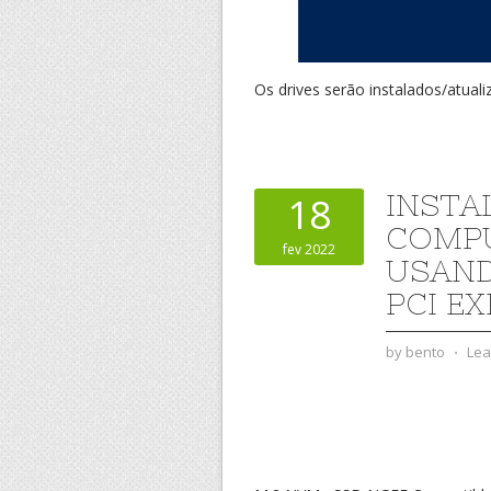
Os drives serão instalados/atuali
INSTA
18
COMP
fev 2022
USAND
PCI E
by
bento
⋅
Lea