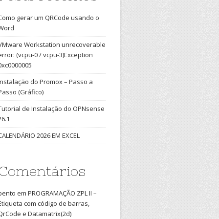
Como gerar um QRCode usando o
Word
VMware Workstation unrecoverable
error: (vcpu-0 / vcpu-3)Exception
0xc0000005
Instalação do Promox – Passo a
Passo (Gráfico)
Tutorial de Instalação do OPNsense
26.1
CALENDÁRIO 2026 EM EXCEL
Comentários
bento
em
PROGRAMAÇÃO ZPL II –
Etiqueta com código de barras,
QrCode e Datamatrix(2d)