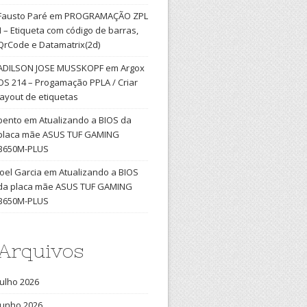
Fausto Paré
em
PROGRAMAÇÃO ZPL
II – Etiqueta com código de barras,
QrCode e Datamatrix(2d)
ADILSON JOSE MUSSKOPF
em
Argox
OS 214 – Progamação PPLA / Criar
layout de etiquetas
bento
em
Atualizando a BIOS da
placa mãe ASUS TUF GAMING
B650M-PLUS
Joel Garcia
em
Atualizando a BIOS
da placa mãe ASUS TUF GAMING
B650M-PLUS
Arquivos
julho 2026
junho 2026