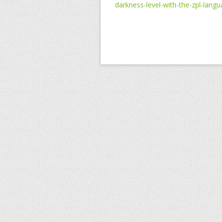
darkness-level-with-the-zpl-lang