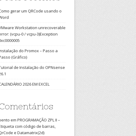
Como gerar um QRCode usando o
Word
VMware Workstation unrecoverable
error: (vcpu-0 / vcpu-3)Exception
0xc0000005
Instalação do Promox – Passo a
Passo (Gráfico)
Tutorial de Instalação do OPNsense
26.1
CALENDÁRIO 2026 EM EXCEL
Comentários
bento
em
PROGRAMAÇÃO ZPL II –
Etiqueta com código de barras,
QrCode e Datamatrix(2d)