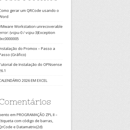
Como gerar um QRCode usando o
Word
VMware Workstation unrecoverable
error: (vcpu-0 / vcpu-3)Exception
0xc0000005
Instalação do Promox – Passo a
Passo (Gráfico)
Tutorial de Instalação do OPNsense
26.1
CALENDÁRIO 2026 EM EXCEL
Comentários
bento
em
PROGRAMAÇÃO ZPL II –
Etiqueta com código de barras,
QrCode e Datamatrix(2d)