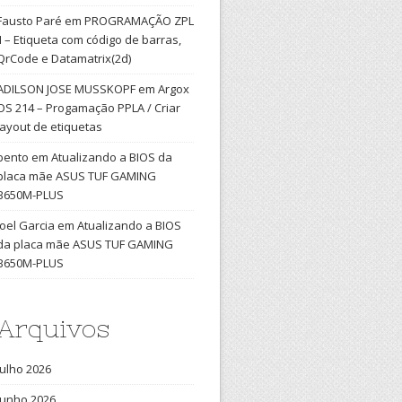
Fausto Paré
em
PROGRAMAÇÃO ZPL
II – Etiqueta com código de barras,
QrCode e Datamatrix(2d)
ADILSON JOSE MUSSKOPF
em
Argox
OS 214 – Progamação PPLA / Criar
layout de etiquetas
bento
em
Atualizando a BIOS da
placa mãe ASUS TUF GAMING
B650M-PLUS
Joel Garcia
em
Atualizando a BIOS
da placa mãe ASUS TUF GAMING
B650M-PLUS
Arquivos
julho 2026
junho 2026