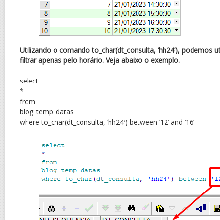
Utilizando o comando to_char(dt_consulta, ‘hh24’), podemos uti
filtrar apenas pelo horário. Veja abaixo o exemplo.
select
*
from
blog_temp_datas
where to_char(dt_consulta, ‘hh24′) between ’12’ and ’16’