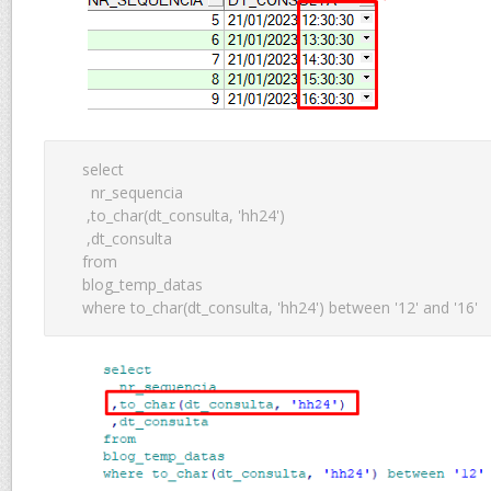
 select 

   nr_sequencia

  ,to_char(dt_consulta, 'hh24')

  ,dt_consulta

 from 

 blog_temp_datas

 where to_char(dt_consulta, 'hh24') between '12' and '16'