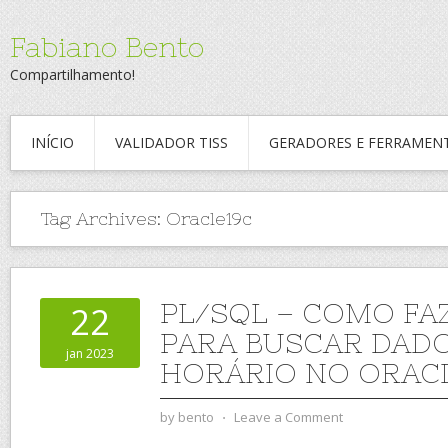
Fabiano Bento
Compartilhamento!
INÍCIO
VALIDADOR TISS
GERADORES E FERRAMEN
Tag Archives:
Oracle19c
PL/SQL – COMO FA
22
PARA BUSCAR DAD
jan 2023
HORÁRIO NO ORAC
by
bento
⋅
Leave a Comment