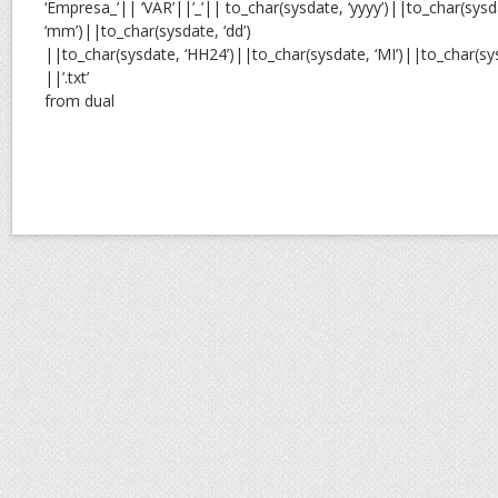
‘Empresa_’|| ‘VAR’||’_’|| to_char(sysdate, ‘yyyy’)||to_char(sysd
‘mm’)||to_char(sysdate, ‘dd’)
||to_char(sysdate, ‘HH24’)||to_char(sysdate, ‘MI’)||to_char(sys
||’.txt’
from dual