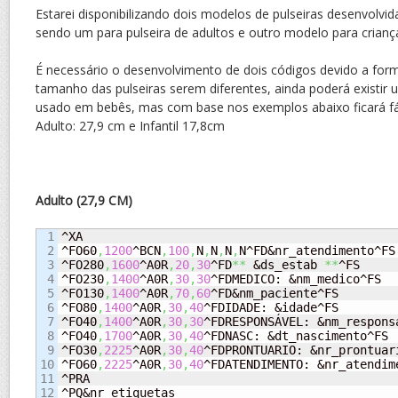
Estarei disponibilizando dois modelos de pulseiras desenvolvi
sendo um para pulseira de adultos e outro modelo para crianç
É necessário o desenvolvimento de dois códigos devido a for
tamanho das pulseiras serem diferentes, ainda poderá existir
usado em bebês, mas com base nos exemplos abaixo ficará fác
Adulto: 27,9 cm e Infantil 17,8cm
Adulto (27,9 CM)
1

^XA

2

^FO60
,
1200
^BCN
,
100
,
N
,
N
,
N
,
N^FD&nr_atendimento^FS

3

^FO280
,
1600
^A0R
,
20
,
30
^FD
**
 &ds_estab 
**
^FS

4

^FO230
,
1400
^A0R
,
30
,
30
^FDMEDICO: &nm_medico^FS

5

^FO130
,
1400
^A0R
,
70
,
60
^FD&nm_paciente^FS

6

^FO80
,
1400
^A0R
,
30
,
40
^FDIDADE: &idade^FS

7

^FO40
,
1400
^A0R
,
30
,
30
^FDRESPONSÁVEL: &nm_responsa
8

^FO40
,
1700
^A0R
,
30
,
40
^FDNASC: &dt_nascimento^FS

9

^FO30
,
2225
^A0R
,
30
,
40
^FDPRONTUARIO: &nr_prontuari
10

^FO60
,
2225
^A0R
,
30
,
40
^FDATENDIMENTO: &nr_atendime
11

^PRA

12

^PQ&nr_etiquetas
