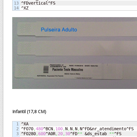
13

^FDvertical^FS

^XZ
Infantil (17,8 CM)
1

^XA

2

^FO70
,
480
^BCN
,
100
,
N
,
N
,
N
,
N^FD&nr_atendimento^FS

3

^FO280
,
600
^A0R
,
20
,
30
^FD
**
 &ds_estab 
**
^FS
