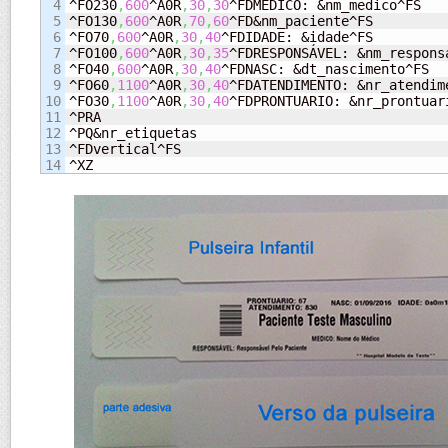
4

^FO230
,
600
^A0R
,
30
,
30
^FDMEDICO: &nm_medico^FS

5

^FO130
,
600
^A0R
,
70
,
60
^FD&nm_paciente^FS

6

^FO70
,
600
^A0R
,
30
,
40
^FDIDADE: &idade^FS

7

^FO100
,
600
^A0R
,
30
,
35
^FDRESPONSÁVEL: &nm_responsa
8

^FO40
,
600
^A0R
,
30
,
40
^FDNASC: &dt_nascimento^FS

9

^FO60
,
1100
^A0R
,
30
,
40
^FDATENDIMENTO: &nr_atendime
10

^FO30
,
1100
^A0R
,
30
,
40
^FDPRONTUARIO: &nr_prontuari
11

^PRA

12

^PQ&nr_etiquetas

13

^FDvertical^FS

^XZ