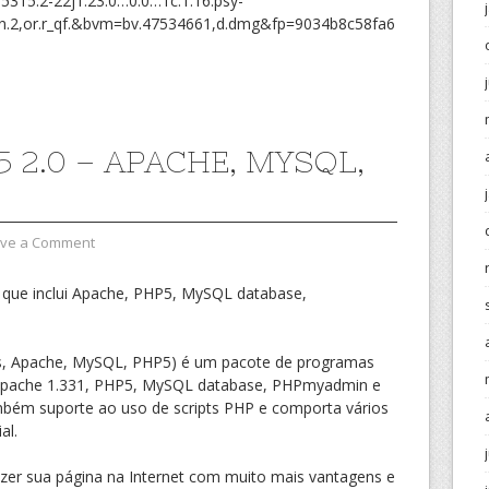
2.5315.2-22j1.23.0…0.0…1c.1.16.psy-
2,or.r_qf.&bvm=bv.47534661,d.dmg&fp=9034b8c58fa6
 2.0 – APACHE, MYSQL,
ve a Comment
 que inclui Apache, PHP5, MySQL database,
s, Apache, MySQL, PHP5) é um pacote de programas
 Apache 1.331, PHP5, MySQL database, PHPmyadmin e
mbém suporte ao uso de scripts PHP e comporta vários
al.
er sua página na Internet com muito mais vantagens e