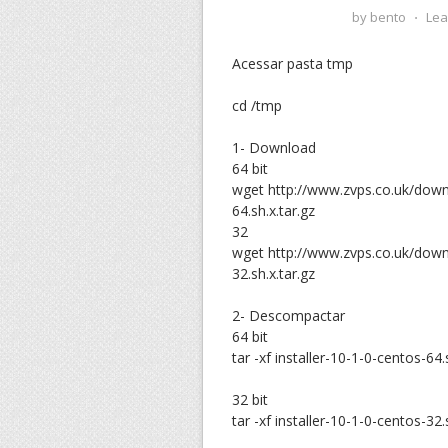
by
bento
⋅
Lea
Acessar pasta tmp
cd /tmp
1- Download
64 bit
wget http://www.zvps.co.uk/downl
64.sh.x.tar.gz
32
wget http://www.zvps.co.uk/downl
32.sh.x.tar.gz
2- Descompactar
64 bit
tar -xf installer-10-1-0-centos-64.
32 bit
tar -xf installer-10-1-0-centos-32.