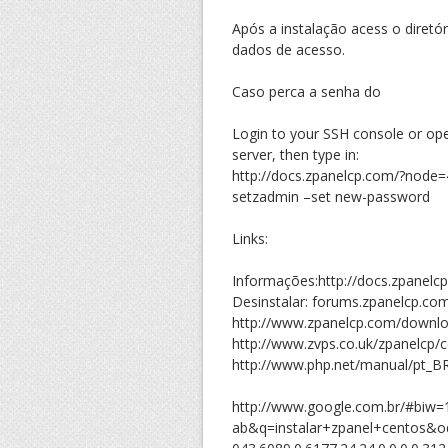
Após a instalação acess o diretór
dados de acesso.
Caso perca a senha do
Login to your SSH console or ope
server, then type in:
http://docs.zpanelcp.com/?node
setzadmin –set new-password
Links:
Informações:http://docs.zpanel
Desinstalar: forums.zpanelcp.co
http://www.zpanelcp.com/downl
http://www.zvps.co.uk/zpanelcp/
http://www.php.net/manual/pt_B
http://www.google.com.br/#biw=
ab&q=instalar+zpanel+centos&oq=