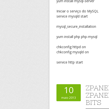
yum install mysql-server
Iniciar o serviço do MySQL
service mysqld start
mysql_secure_installation
yum install php php-mysql
chkconfig httpd on
chkconfig mysqld on
service http start
ZPANE
10
ZPANE
maio 2013
BITS