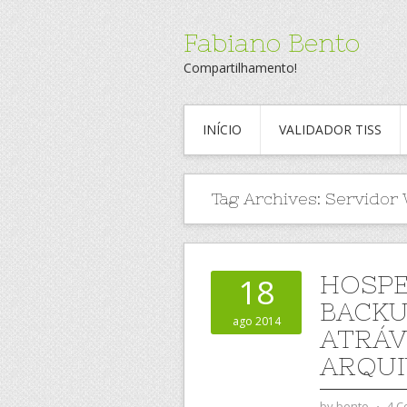
Fabiano Bento
Compartilhamento!
INÍCIO
VALIDADOR TISS
Tag Archives:
Servidor
HOSPE
18
BACKU
ago 2014
ATRÁV
ARQUI
by
bento
⋅
4 