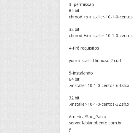
3- permissão
64 bit
chmod +x installer-10-1-0-centos
32 bit
chmod +x installer-10-1-0-centos
4-Pré requisitos
yum install ld-linux.so.2 curl
5-Instalando
64 bit
./installer-10-1-0-centos-64.sh.x
32 bit
./installer-10-1-0-centos-32.sh.x
America/Sao_Paulo
server.fabianobento.com.br
y