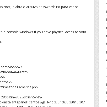
io root, e abra o arquivo passwords.txt para ver os
n a console windows if you have physical acces to your
=43
cp.com/?node=7
m/thread-4648.html
oad/
centos-6
R/timezones.america.php
1280&bih=852&sclient=psy-
instalar+zpanel+centos&gs_l=hp.3..0i13i30l3j0i10i30.1