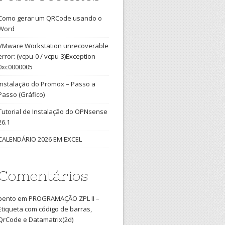
Como gerar um QRCode usando o
Word
VMware Workstation unrecoverable
error: (vcpu-0 / vcpu-3)Exception
0xc0000005
Instalação do Promox – Passo a
Passo (Gráfico)
Tutorial de Instalação do OPNsense
26.1
CALENDÁRIO 2026 EM EXCEL
Comentários
bento
em
PROGRAMAÇÃO ZPL II –
Etiqueta com código de barras,
QrCode e Datamatrix(2d)