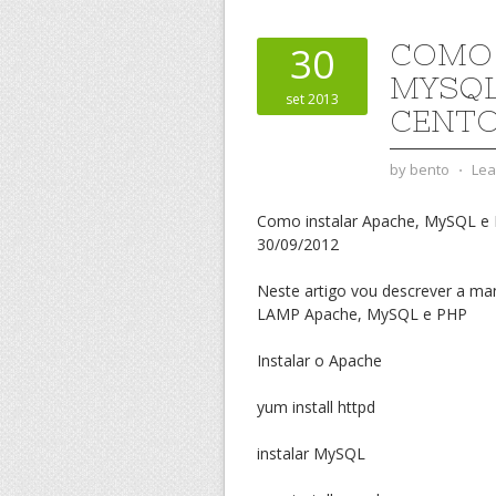
COMO 
30
MYSQL
set 2013
CENTO
by
bento
⋅
Lea
Como instalar Apache, MySQL e
30/09/2012
Neste artigo vou descrever a man
LAMP Apache, MySQL e PHP
Instalar o Apache
yum install httpd
instalar MySQL