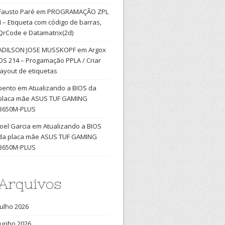
Fausto Paré
em
PROGRAMAÇÃO ZPL
II – Etiqueta com código de barras,
QrCode e Datamatrix(2d)
ADILSON JOSE MUSSKOPF
em
Argox
OS 214 – Progamação PPLA / Criar
layout de etiquetas
bento
em
Atualizando a BIOS da
placa mãe ASUS TUF GAMING
B650M-PLUS
Joel Garcia
em
Atualizando a BIOS
da placa mãe ASUS TUF GAMING
B650M-PLUS
Arquivos
julho 2026
junho 2026