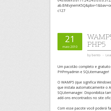
043.6089.0.6177.24.24.0.0.0.0.31
ab.BNtvjnemK5Q&pbx=1&bav=on.
c127
WAMP5
21
PHP5
maio 2010
by
bento
⋅
Lea
Um pacotão completo e gratuito
PHPmyadmin e SQLitemanager!
O WAMP5 (que significa Window
que instala automaticamente o
SQLitemanager. Disponibiliza ta
add-ons encontrados no site ofici
Com esse pacote você poderá faz