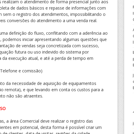
 realizam o atendimento de forma presencial junto aos
 coleta de dados básicos e repasse de informações com
 sem o registro dos atendimentos, impossibilitando o
íveis conversões do atendimento a uma venda real.
uma definição do fluxo, conflitando com a aderência ao
e, podemos iniciar apresentando algumas questões que
antação de vendas seja concretizada com sucesso,
quação futura ou uso indevido do sistema por
ica da execução atual, e até a perda de tempo em
 Telefone e comissão)
 fato da necessidade de aquisição de equipamentos
o remota), e que levando em conta os custos para a
nto não são atraentes.
SSO
s, a área Comercial deve realizar o registro das
entes em potencial, desta forma é possível criar um
de clientes, data de visitas, regiões da cidade.