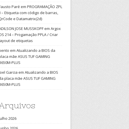
Fausto Paré
em
PROGRAMAÇÃO ZPL
II – Etiqueta com código de barras,
QrCode e Datamatrix(2d)
ADILSON JOSE MUSSKOPF
em
Argox
OS 214 – Progamação PPLA / Criar
layout de etiquetas
bento
em
Atualizando a BIOS da
placa mãe ASUS TUF GAMING
B650M-PLUS
Joel Garcia
em
Atualizando a BIOS
da placa mãe ASUS TUF GAMING
B650M-PLUS
Arquivos
julho 2026
junho 2026