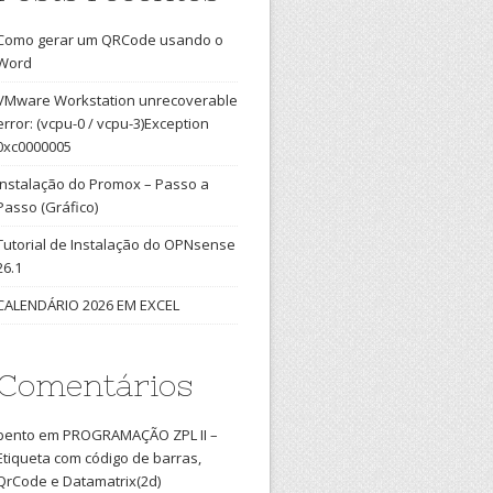
Como gerar um QRCode usando o
Word
VMware Workstation unrecoverable
error: (vcpu-0 / vcpu-3)Exception
0xc0000005
Instalação do Promox – Passo a
Passo (Gráfico)
Tutorial de Instalação do OPNsense
26.1
CALENDÁRIO 2026 EM EXCEL
Comentários
bento
em
PROGRAMAÇÃO ZPL II –
Etiqueta com código de barras,
QrCode e Datamatrix(2d)