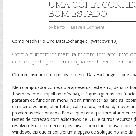
UMA CÓPIA CONHE
BOM ESTADO
by
bento
⋅
Leave a Comment
Como resolver o Erro DataExchange.dll (Windows 10)
Como substituir manualmente um arquivo de
corrompido por uma cópia conhecida em bo
Olá, irei ensinar como resolver o erro DataExchange.dll que 
Meu computador começou a apresentar este erro, de uma hora
1 semana me atrapalhando(haha), até que algumas das funci
pararam de funcionar, menu iniciar, minimizar as janelas, copi
diminuir o volume, abrir fotos, calculadora, notepad, mover ar
problemas relacionados. Pensei que teria que formatar meu co
testes de correção com aplicativos de DLL e outros recursos (
resolveu. Então comecei a pesquisar como funcionava o proc
Windows, eis que encontrei uma opção de solução no site da 