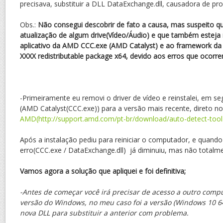
precisava, substituir a DLL DataExchange.dll, causadora de pr
Obs.:
Não consegui descobrir de fato a causa, mas suspeito qu
atualização de algum drive(Vídeo/Áudio) e que também esteja r
aplicativo da AMD CCC.exe (AMD Catalyst) e ao framework da M
XXXX redistributable package x64, devido aos erros que ocorre
-Primeiramente eu removi o driver de vídeo e reinstalei, em se
(AMD Catalyst(CCC.exe)) para a versão mais recente, direto no
AMD(http://support.amd.com/pt-br/download/auto-detect-tool
Após a instalação pediu para reiniciar o computador, e quando
erro(CCC.exe / DataExchange.dll) já diminuiu, mas não totalm
Vamos agora a solução que apliquei e foi definitiva;
-Antes de começar você irá precisar de acesso a outro co
versão do Windows, no meu caso foi a versão (Windows 10 64 b
nova DLL para substituir a anterior com problema.