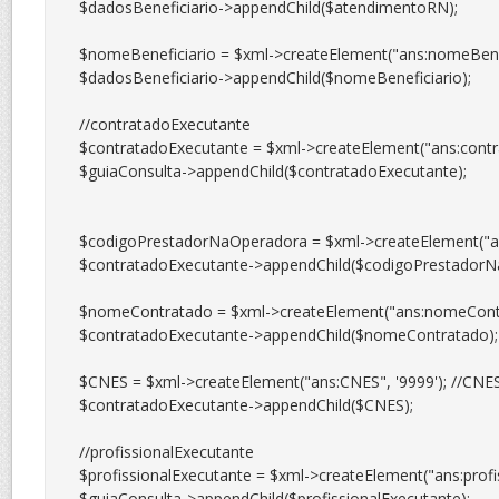
$dadosBeneficiario->appendChild($atendimentoRN);

$nomeBeneficiario = $xml->createElement("ans:nomeBenefic
$dadosBeneficiario->appendChild($nomeBeneficiario);

//contratadoExecutante

$contratadoExecutante = $xml->createElement("ans:contra
$guiaConsulta->appendChild($contratadoExecutante);

$codigoPrestadorNaOperadora = $xml->createElement("an
$contratadoExecutante->appendChild($codigoPrestadorNa
$nomeContratado = $xml->createElement("ans:nomeContrat
$contratadoExecutante->appendChild($nomeContratado);

$CNES = $xml->createElement("ans:CNES", '9999'); //CNES
$contratadoExecutante->appendChild($CNES);

//profissionalExecutante

$profissionalExecutante = $xml->createElement("ans:profis
$guiaConsulta->appendChild($profissionalExecutante);
