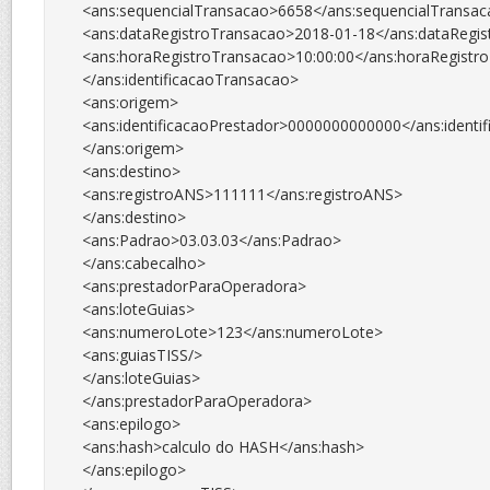
 <ans:sequencialTransacao>6658</ans:sequencialTransac
 <ans:dataRegistroTransacao>2018-01-18</ans:dataRegis
 <ans:horaRegistroTransacao>10:00:00</ans:horaRegistro
 </ans:identificacaoTransacao>

 <ans:origem>

 <ans:identificacaoPrestador>0000000000000</ans:identif
 </ans:origem>

 <ans:destino>

 <ans:registroANS>111111</ans:registroANS>

 </ans:destino>

 <ans:Padrao>03.03.03</ans:Padrao>

 </ans:cabecalho>

 <ans:prestadorParaOperadora>

 <ans:loteGuias>

 <ans:numeroLote>123</ans:numeroLote>

 <ans:guiasTISS/>

 </ans:loteGuias>

 </ans:prestadorParaOperadora>

 <ans:epilogo>

 <ans:hash>calculo do HASH</ans:hash>

 </ans:epilogo>
