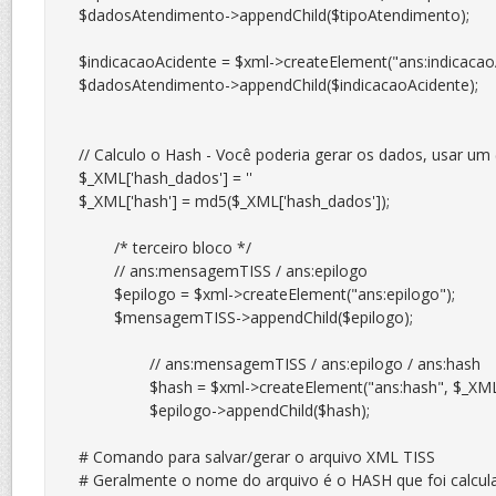
$dadosAtendimento->appendChild($tipoAtendimento);

$indicacaoAcidente = $xml->createElement("ans:indicacaoAc
$dadosAtendimento->appendChild($indicacaoAcidente);

// Calculo o Hash - Você poderia gerar os dados, usar um 
$_XML['hash_dados'] = ''

$_XML['hash'] = md5($_XML['hash_dados']);

	/* terceiro bloco */

	// ans:mensagemTISS / ans:epilogo

	$epilogo = $xml->createElement("ans:epilogo");

	$mensagemTISS->appendChild($epilogo);

		// ans:mensagemTISS / ans:epilogo / ans:hash

		$hash = $xml->createElement("ans:hash", $_XML['hash']);

		$epilogo->appendChild($hash);

# Comando para salvar/gerar o arquivo XML TISS

# Geralmente o nome do arquivo é o HASH que foi calcula