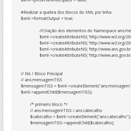
#Realizar a quebra dos blocos do XML por linha

$xml->formatOutput = true;

		//Criação dos elementos do Namespace ans:mensagemTISS

		$xml->createAttributeNS( 'http://www.w3.org/2000/09/xmldsig#', 'ds:attr' );

		$xml->createAttributeNS( 'http://www.w3.org/2001/XMLSchema-instance', 'xsi:attr' );

		$xml->createAttributeNS( 'http://www.ans.gov.br/padroes/tiss/schemas http://www.ans.gov.br/padroes/tiss/schemas/tissV3_03_01.xsd', 'schemaLocation:attr' );

		$xml->createAttributeNS( 'http://www.ans.gov.br/padroes/tiss/schemas', 'ans:attr' );

// Nó / Bloco Principal

// ans:mensagemTISS

$mensagemTISS = $xml->createElement("ans:mensagemTI
$xml->appendChild($mensagemTISS);

	/* primeiro bloco */

	// ans:mensagemTISS / ans:cabecalho

	$cabecalho = $xml->createElement("ans:cabecalho");

	$mensagemTISS->appendChild($cabecalho);
