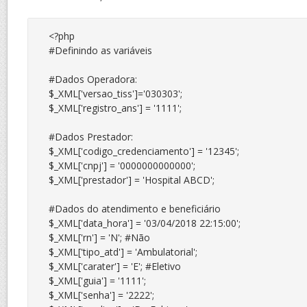
<?php

#Definindo as variáveis

#Dados Operadora:

$_XML['versao_tiss']='030303';

$_XML['registro_ans'] = '1111';

#Dados Prestador:

$_XML['codigo_credenciamento'] = '12345';

$_XML['cnpj'] = '0000000000000';

$_XML['prestador'] = 'Hospital ABCD';

#Dados do atendimento e beneficiário

$_XML['data_hora'] = '03/04/2018 22:15:00';

$_XML['rn'] = 'N'; #Não

$_XML['tipo_atd'] = 'Ambulatorial';

$_XML['carater'] = 'E'; #Eletivo

$_XML['guia'] = '1111';

$_XML['senha'] = '2222';
