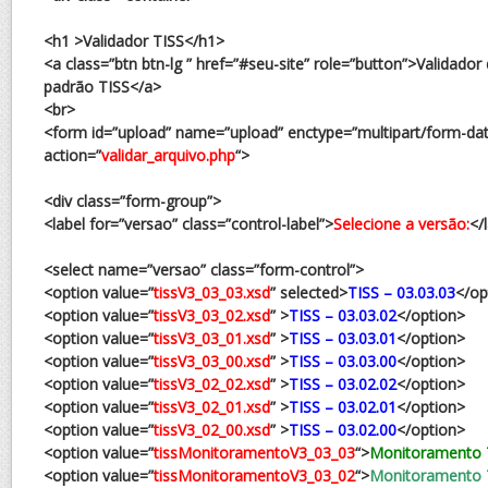
<h1 >Validador TISS</h1>
<a class=”btn btn-lg ” href=”#seu-site” role=”button”>Validado
padrão TISS</a>
<br>
<form id=”upload” name=”upload” enctype=”multipart/form-da
action=”
validar_arquivo.php
“>
<div class=”form-group”>
<label for=”versao” class=”control-label”>
Selecione a versão:
</
<select name=”versao” class=”form-control”>
<option value=”
tissV3_03_03.xsd
” selected>
TISS – 03.03.03
</op
<option value=”
tissV3_03_02.xsd
” >
TISS – 03.03.02
</option>
<option value=”
tissV3_03_01.xsd
” >
TISS – 03.03.01
</option>
<option value=”
tissV3_03_00.xsd
” >
TISS – 03.03.00
</option>
<option value=”
tissV3_02_02.xsd
” >
TISS – 03.02.02
</option>
<option value=”
tissV3_02_01.xsd
” >
TISS – 03.02.01
</option>
<option value=”
tissV3_02_00.xsd
” >
TISS – 03.02.00
</option>
<option value=”
tissMonitoramentoV3_03_03
“>
Monitoramento T
<option value=”
tissMonitoramentoV3_03_02
“>
Monitoramento T