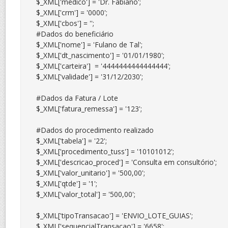
$_XML['medico'] = 'Dr. Fabiano';

$_XML['crm'] = '0000';

$_XML['cbos'] = '';

#Dados do beneficiário

$_XML['nome'] = 'Fulano de Tal';

$_XML['dt_nascimento'] = '01/01/1980';

$_XML['carteira']  = '4444444444444444';

$_XML['validade'] = '31/12/2030';

#Dados da Fatura / Lote

$_XML['fatura_remessa'] = '123';

#Dados do procedimento realizado

$_XML['tabela'] = '22';

$_XML['procedimento_tuss'] = '10101012';

$_XML['descricao_proced'] = 'Consulta em consultório';

$_XML['valor_unitario'] = '500,00';

$_XML['qtde'] = '1';

$_XML['valor_total'] = '500,00';

$_XML['tipoTransacao'] = 'ENVIO_LOTE_GUIAS';

$_XML['sequencialTransacao'] = '6658';
