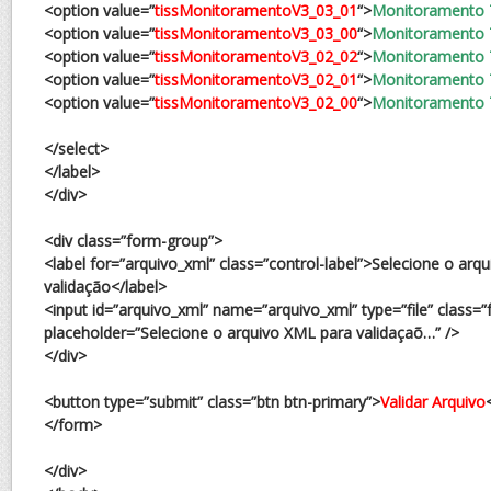
<option value=”
tissMonitoramentoV3_03_01
“>
Monitoramento T
<option value=”
tissMonitoramentoV3_03_00
“>
Monitoramento T
<option value=”
tissMonitoramentoV3_02_02
“>
Monitoramento T
<option value=”
tissMonitoramentoV3_02_01
“>
Monitoramento T
<option value=”
tissMonitoramentoV3_02_00
“>
Monitoramento T
</select>
</label>
</div>
<div class=”form-group”>
<label for=”arquivo_xml” class=”control-label”>Selecione o arq
validação</label>
<input id=”arquivo_xml” name=”arquivo_xml” type=”file” class=”f
placeholder=”Selecione o arquivo XML para validaçaõ…” />
</div>
<button type=”submit” class=”btn btn-primary”>
Validar Arquivo
</form>
</div>