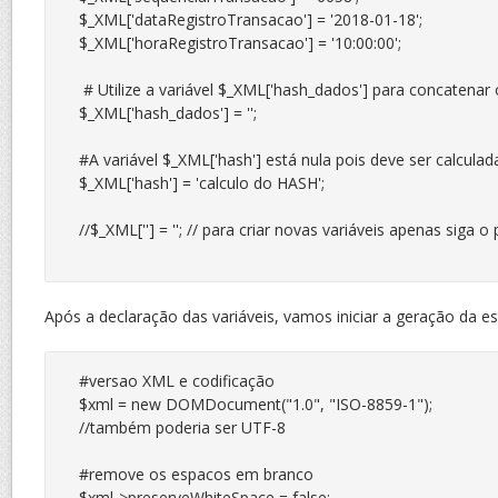
$_XML['dataRegistroTransacao'] = '2018-01-18';

$_XML['horaRegistroTransacao'] = '10:00:00';

 # Utilize a variável $_XML['hash_dados'] para concatenar 
$_XML['hash_dados'] = '';

#A variável $_XML['hash'] está nula pois deve ser calcul
$_XML['hash'] = 'calculo do HASH';

//$_XML[''] = ''; // para criar novas variáveis apenas siga o 
Após a declaração das variáveis, vamos iniciar a geração da es
#versao XML e codificação

$xml = new DOMDocument("1.0", "ISO-8859-1");

//também poderia ser UTF-8

#remove os espacos em branco

$xml->preserveWhiteSpace = false;
