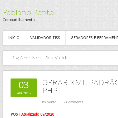
Fabiano Bento
Compartilhamento!
INÍCIO
VALIDADOR TISS
GERADORES E FERRAMEN
Tag Archives:
Tiss Valida
GERAR XML PADRÃO
03
PHP
abr 2018
by
bento
⋅
37 Comments
POST Atualizado 09/2020