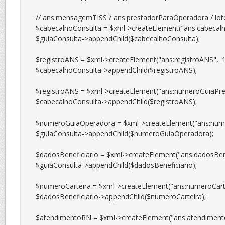
// ans:mensagemTISS / ans:prestadorParaOperadora / lote
$cabecalhoConsulta = $xml->createElement("ans:cabecalho
$guiaConsulta->appendChild($cabecalhoConsulta);

$registroANS = $xml->createElement("ans:registroANS", '13
$cabecalhoConsulta->appendChild($registroANS);

$registroANS = $xml->createElement("ans:numeroGuiaPres
$cabecalhoConsulta->appendChild($registroANS);

$numeroGuiaOperadora = $xml->createElement("ans:nume
$guiaConsulta->appendChild($numeroGuiaOperadora);

$dadosBeneficiario = $xml->createElement("ans:dadosBenef
$guiaConsulta->appendChild($dadosBeneficiario);

$numeroCarteira = $xml->createElement("ans:numeroCartei
$dadosBeneficiario->appendChild($numeroCarteira);

$atendimentoRN = $xml->createElement("ans:atendimento