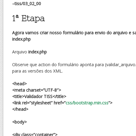
–tiss/03_02_00
1ª Etapa
Agora vamos criar nosso formulário para envio do arquivo e 
index.php
Arquivo
index.php
Observe que action do formulário aponta para (validar_arquivo
para as versões dos XML.
<head>
<meta charset=”UTF-8″>
<title>Validador TISS</title>
<link rel=”stylesheet” href=”
css/bootstrap.min.css
“>
</head>
<body>
<div class=”container”>