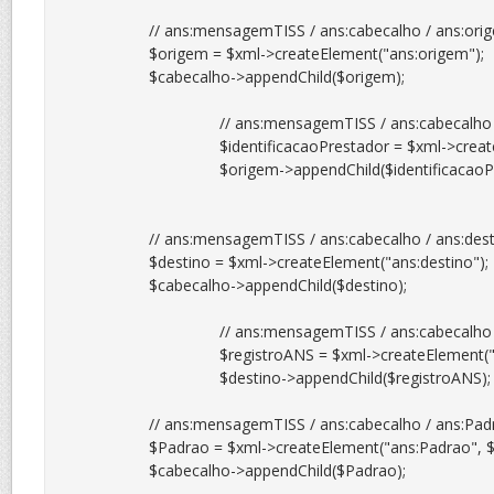
		// ans:mensagemTISS / ans:cabecalho / ans:origem

		$origem = $xml->createElement("ans:origem");

		$cabecalho->appendChild($origem);

				// ans:mensagemTISS / ans:cabecalho / ans:origem / identificacaoPrestador

				$identificacaoPrestador = $xml->createElement("ans:identificacaoPrestador", $_XML['cnpj']);

				$origem->appendChild($identificacaoPrestador);

		// ans:mensagemTISS / ans:cabecalho / ans:destino

		$destino = $xml->createElement("ans:destino");

		$cabecalho->appendChild($destino);

				// ans:mensagemTISS / ans:cabecalho / ans:registroANS

				$registroANS = $xml->createElement("ans:registroANS", $_XML['registro_ans']);

				$destino->appendChild($registroANS);

		// ans:mensagemTISS / ans:cabecalho / ans:Padrao

		$Padrao = $xml->createElement("ans:Padrao", $_XML['padrao_tiss']);

		$cabecalho->appendChild($Padrao);
