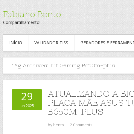
Fabiano Bento
Compartilhamento!
INÍCIO
VALIDADOR TISS
GERADORES E FERRAMEN
Tag Archives:
Tuf Gaming B650m-plus
ATUALIZANDO A BI
29
PLACA MÃE ASUS T
jun 2025
B650M-PLUS
by
bento
⋅
2 Comments