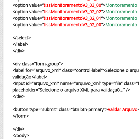
<option value=”
tissMonitoramentoV3_03_00
“>
Monitoramento T
<option value=”
tissMonitoramentoV3_02_02
“>
Monitoramento T
<option value=”
tissMonitoramentoV3_02_01
“>
Monitoramento T
<option value=”
tissMonitoramentoV3_02_00
“>
Monitoramento T
</select>
</label>
</div>
<div class=”form-group”>
<label for=”arquivo_xml” class=”control-label”>Selecione o arq
validação</label>
<input id=”arquivo_xml” name=”arquivo_xml” type=”file” class=”f
placeholder=”Selecione o arquivo XML para validaçaõ…” />
</div>
<button type=”submit” class=”btn btn-primary”>
Validar Arquivo
</form>
</div>
</body>