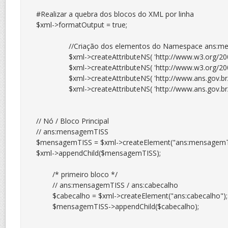
#Realizar a quebra dos blocos do XML por linha

$xml->formatOutput = true;

		//Criação dos elementos do Namespace ans:mensagemTISS

		$xml->createAttributeNS( 'http://www.w3.org/2000/09/xmldsig#', 'ds:attr' );

		$xml->createAttributeNS( 'http://www.w3.org/2001/XMLSchema-instance', 'xsi:attr' );

		$xml->createAttributeNS( 'http://www.ans.gov.br/padroes/tiss/schemas http://www.ans.gov.br/padroes/tiss/schemas/tissV3_03_01.xsd', 'schemaLocation:attr' );

		$xml->createAttributeNS( 'http://www.ans.gov.br/padroes/tiss/schemas', 'ans:attr' );

// Nó / Bloco Principal

// ans:mensagemTISS

$mensagemTISS = $xml->createElement("ans:mensagemTI
$xml->appendChild($mensagemTISS);

	/* primeiro bloco */

	// ans:mensagemTISS / ans:cabecalho

	$cabecalho = $xml->createElement("ans:cabecalho");

	$mensagemTISS->appendChild($cabecalho);
