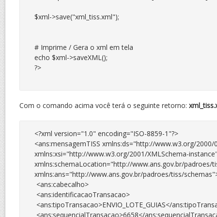
$xml->save("xml_tiss.xml");

# Imprime / Gera o xml em tela

echo $xml->saveXML();

?>

Com o comando acima você terá o seguinte retorno:
xml_tiss.
<?xml version="1.0" encoding="ISO-8859-1"?>

<ans:mensagemTISS xmlns:ds="http://www.w3.org/2000/0
xmlns:xsi="http://www.w3.org/2001/XMLSchema-instance"
xmlns:schemaLocation="http://www.ans.gov.br/padroes/tis
xmlns:ans="http://www.ans.gov.br/padroes/tiss/schemas">
 <ans:cabecalho>

 <ans:identificacaoTransacao>

 <ans:tipoTransacao>ENVIO_LOTE_GUIAS</ans:tipoTransa
 <ans:sequencialTransacao>6658</ans:sequencialTransac