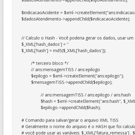
$indicacaoAcidente = $xml->createElement("ans:indicacaoAc
$dadosAtendimento->appendChild($indicacaoAcidente);

// Calculo o Hash - Você poderia gerar os dados, usar um 
$_XML['hash_dados'] = ''

$_XML['hash'] = md5($_XML['hash_dados']);

	/* terceiro bloco */

	// ans:mensagemTISS / ans:epilogo

	$epilogo = $xml->createElement("ans:epilogo");

	$mensagemTISS->appendChild($epilogo);

		// ans:mensagemTISS / ans:epilogo / ans:hash

		$hash = $xml->createElement("ans:hash", $_XML['hash']);

		$epilogo->appendChild($hash);

# Comando para salvar/gerar o arquivo XML TISS

# Geralmente o nome do arquivo é o HASH que foi calcula
# você pode usar as variáveis: $_XML['fatura_remessa'] . $