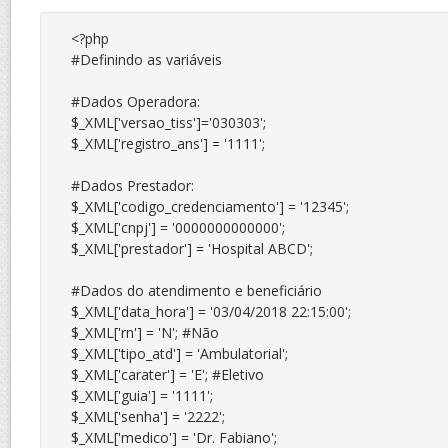
<?php

#Definindo as variáveis

#Dados Operadora:

$_XML['versao_tiss']='030303';

$_XML['registro_ans'] = '1111';

#Dados Prestador:

$_XML['codigo_credenciamento'] = '12345';

$_XML['cnpj'] = '0000000000000';

$_XML['prestador'] = 'Hospital ABCD';

#Dados do atendimento e beneficiário

$_XML['data_hora'] = '03/04/2018 22:15:00';

$_XML['rn'] = 'N'; #Não

$_XML['tipo_atd'] = 'Ambulatorial';

$_XML['carater'] = 'E'; #Eletivo

$_XML['guia'] = '1111';

$_XML['senha'] = '2222';

$_XML['medico'] = 'Dr. Fabiano';
