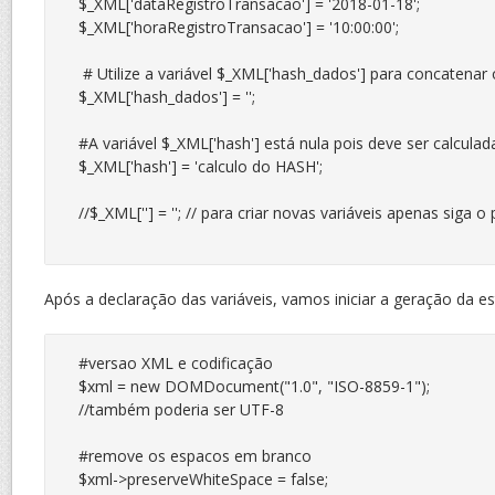
$_XML['dataRegistroTransacao'] = '2018-01-18';

$_XML['horaRegistroTransacao'] = '10:00:00';

 # Utilize a variável $_XML['hash_dados'] para concatenar 
$_XML['hash_dados'] = '';

#A variável $_XML['hash'] está nula pois deve ser calcul
$_XML['hash'] = 'calculo do HASH';

//$_XML[''] = ''; // para criar novas variáveis apenas siga o 
Após a declaração das variáveis, vamos iniciar a geração da es
#versao XML e codificação

$xml = new DOMDocument("1.0", "ISO-8859-1");

//também poderia ser UTF-8

#remove os espacos em branco

$xml->preserveWhiteSpace = false;
