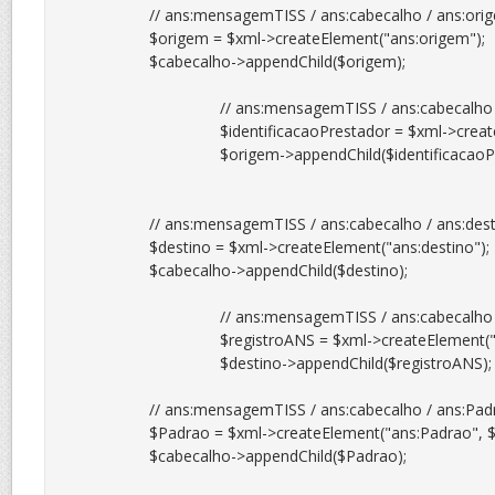
		// ans:mensagemTISS / ans:cabecalho / ans:origem

		$origem = $xml->createElement("ans:origem");

		$cabecalho->appendChild($origem);

				// ans:mensagemTISS / ans:cabecalho / ans:origem / identificacaoPrestador

				$identificacaoPrestador = $xml->createElement("ans:identificacaoPrestador", $_XML['cnpj']);

				$origem->appendChild($identificacaoPrestador);

		// ans:mensagemTISS / ans:cabecalho / ans:destino

		$destino = $xml->createElement("ans:destino");

		$cabecalho->appendChild($destino);

				// ans:mensagemTISS / ans:cabecalho / ans:registroANS

				$registroANS = $xml->createElement("ans:registroANS", $_XML['registro_ans']);

				$destino->appendChild($registroANS);

		// ans:mensagemTISS / ans:cabecalho / ans:Padrao

		$Padrao = $xml->createElement("ans:Padrao", $_XML['padrao_tiss']);

		$cabecalho->appendChild($Padrao);
