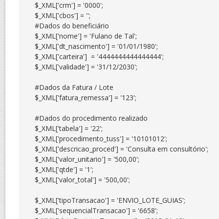
$_XML['crm'] = '0000';

$_XML['cbos'] = '';

#Dados do beneficiário

$_XML['nome'] = 'Fulano de Tal';

$_XML['dt_nascimento'] = '01/01/1980';

$_XML['carteira']  = '4444444444444444';

$_XML['validade'] = '31/12/2030';

#Dados da Fatura / Lote

$_XML['fatura_remessa'] = '123';

#Dados do procedimento realizado

$_XML['tabela'] = '22';

$_XML['procedimento_tuss'] = '10101012';

$_XML['descricao_proced'] = 'Consulta em consultório';

$_XML['valor_unitario'] = '500,00';

$_XML['qtde'] = '1';

$_XML['valor_total'] = '500,00';

$_XML['tipoTransacao'] = 'ENVIO_LOTE_GUIAS';

$_XML['sequencialTransacao'] = '6658';
