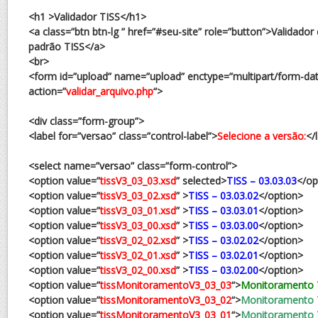
<h1 >Validador TISS</h1>
<a class=”btn btn-lg ” href=”#seu-site” role=”button”>Validado
padrão TISS</a>
<br>
<form id=”upload” name=”upload” enctype=”multipart/form-da
action=”
validar_arquivo.php
“>
<div class=”form-group”>
<label for=”versao” class=”control-label”>
Selecione a versão:
</
<select name=”versao” class=”form-control”>
<option value=”
tissV3_03_03.xsd
” selected>
TISS – 03.03.03
</op
<option value=”
tissV3_03_02.xsd
” >
TISS – 03.03.02
</option>
<option value=”
tissV3_03_01.xsd
” >
TISS – 03.03.01
</option>
<option value=”
tissV3_03_00.xsd
” >
TISS – 03.03.00
</option>
<option value=”
tissV3_02_02.xsd
” >
TISS – 03.02.02
</option>
<option value=”
tissV3_02_01.xsd
” >
TISS – 03.02.01
</option>
<option value=”
tissV3_02_00.xsd
” >
TISS – 03.02.00
</option>
<option value=”
tissMonitoramentoV3_03_03
“>
Monitoramento T
<option value=”
tissMonitoramentoV3_03_02
“>
Monitoramento T
<option value=”
tissMonitoramentoV3_03_01
“>
Monitoramento T