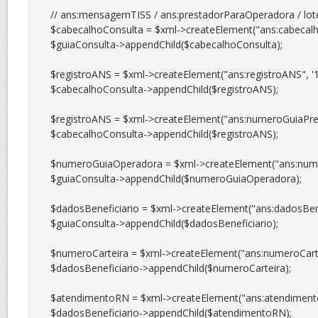
// ans:mensagemTISS / ans:prestadorParaOperadora / lote
$cabecalhoConsulta = $xml->createElement("ans:cabecalho
$guiaConsulta->appendChild($cabecalhoConsulta);

$registroANS = $xml->createElement("ans:registroANS", '13
$cabecalhoConsulta->appendChild($registroANS);

$registroANS = $xml->createElement("ans:numeroGuiaPres
$cabecalhoConsulta->appendChild($registroANS);

$numeroGuiaOperadora = $xml->createElement("ans:nume
$guiaConsulta->appendChild($numeroGuiaOperadora);

$dadosBeneficiario = $xml->createElement("ans:dadosBenef
$guiaConsulta->appendChild($dadosBeneficiario);

$numeroCarteira = $xml->createElement("ans:numeroCartei
$dadosBeneficiario->appendChild($numeroCarteira);

$atendimentoRN = $xml->createElement("ans:atendimento
$dadosBeneficiario->appendChild($atendimentoRN);
