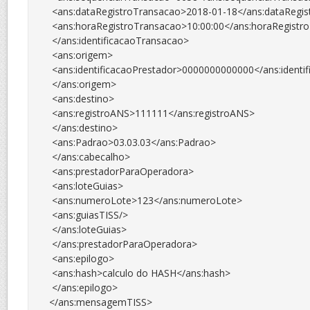
 <ans:dataRegistroTransacao>2018-01-18</ans:dataRegis
 <ans:horaRegistroTransacao>10:00:00</ans:horaRegistro
 </ans:identificacaoTransacao>

 <ans:origem>

 <ans:identificacaoPrestador>0000000000000</ans:identif
 </ans:origem>

 <ans:destino>

 <ans:registroANS>111111</ans:registroANS>

 </ans:destino>

 <ans:Padrao>03.03.03</ans:Padrao>

 </ans:cabecalho>

 <ans:prestadorParaOperadora>

 <ans:loteGuias>

 <ans:numeroLote>123</ans:numeroLote>

 <ans:guiasTISS/>

 </ans:loteGuias>

 </ans:prestadorParaOperadora>

 <ans:epilogo>

 <ans:hash>calculo do HASH</ans:hash>

 </ans:epilogo>

</ans:mensagemTISS>