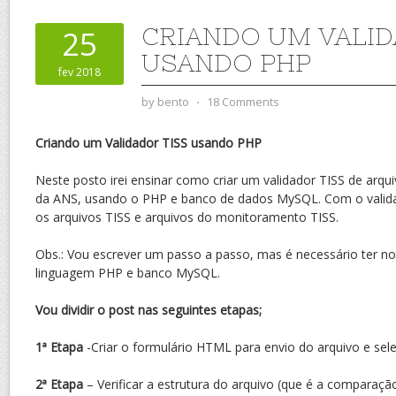
CRIANDO UM VALID
25
USANDO PHP
fev 2018
by
bento
⋅
18 Comments
Criando um Validador TISS usando PHP
Neste posto irei ensinar como criar um validador TISS de arq
da ANS, usando o PHP e banco de dados MySQL. Com o validad
os arquivos TISS e arquivos do monitoramento TISS.
Obs.: Vou escrever um passo a passo, mas é necessário ter n
linguagem PHP e banco MySQL.
Vou dividir o post nas seguintes etapas;
1ª Etapa
-Criar o formulário HTML para envio do arquivo e sel
2ª Etapa
– Verificar a estrutura do arquivo (que é a comparaç