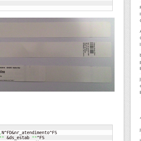
,
N^FD&nr_atendimento^FS

**
 &ds_estab 
**
^FS
