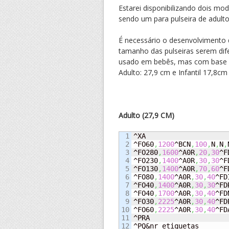
Estarei disponibilizando dois mo
sendo um para pulseira de adulto
É necessário o desenvolvimento 
tamanho das pulseiras serem dife
usado em bebês, mas com base no
Adulto: 27,9 cm e Infantil 17,8cm
Adulto (27,9 CM)
1

^XA

2

^FO60
,
1200
^BCN
,
100
,
N
,
N
,
3

^FO280
,
1600
^A0R
,
20
,
30
^F
4

^FO230
,
1400
^A0R
,
30
,
30
^F
5

^FO130
,
1400
^A0R
,
70
,
60
^F
6

^FO80
,
1400
^A0R
,
30
,
40
^FD
7

^FO40
,
1400
^A0R
,
30
,
30
^FD
8

^FO40
,
1700
^A0R
,
30
,
40
^FD
9

^FO30
,
2225
^A0R
,
30
,
40
^FD
10

^FO60
,
2225
^A0R
,
30
,
40
^FD
11

^PRA

12

^PQ&nr_etiquetas
