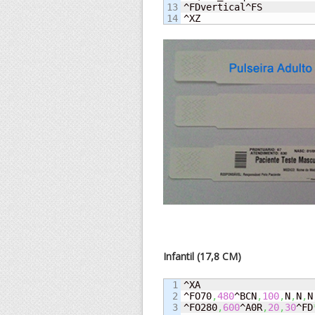
13

^FDvertical^FS

^XZ
Infantil (17,8 CM)
1

^XA

2

^FO70
,
480
^BCN
,
100
,
N
,
N
,
N
3

^FO280
,
600
^A0R
,
20
,
30
^FD