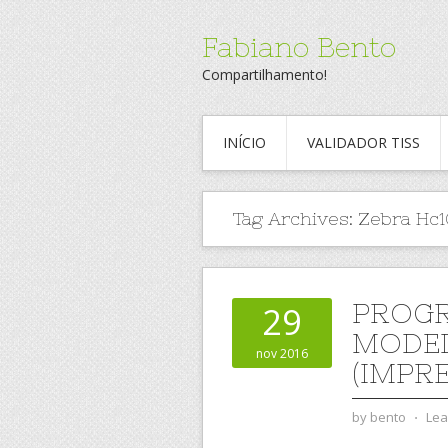
Fabiano Bento
Compartilhamento!
INÍCIO
VALIDADOR TISS
Tag Archives:
Zebra Hc
PROGR
29
MODEL
nov 2016
(IMPR
by
bento
⋅
Lea