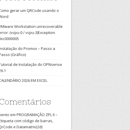
Como gerar um QRCode usando o
Word
VMware Workstation unrecoverable
error: (vcpu-0 / vcpu-3)Exception
0xc0000005
Instalação do Promox – Passo a
Passo (Gráfico)
Tutorial de Instalação do OPNsense
26.1
CALENDÁRIO 2026 EM EXCEL
Comentários
bento
em
PROGRAMAÇÃO ZPL II –
Etiqueta com código de barras,
QrCode e Datamatrix(2d)