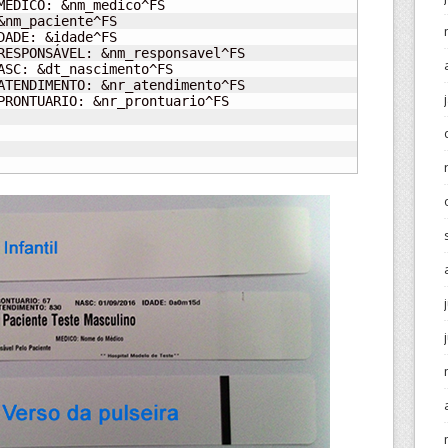
MEDICO: &nm_medico^FS

&nm_paciente^FS

DADE: &idade^FS

RESPONSÁVEL: &nm_responsavel^FS

ASC: &dt_nascimento^FS

ATENDIMENTO: &nr_atendimento^FS

PRONTUARIO: &nr_prontuario^FS
