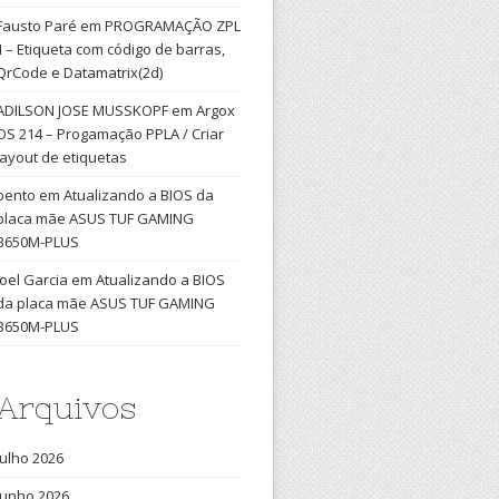
Fausto Paré
em
PROGRAMAÇÃO ZPL
II – Etiqueta com código de barras,
QrCode e Datamatrix(2d)
ADILSON JOSE MUSSKOPF
em
Argox
OS 214 – Progamação PPLA / Criar
layout de etiquetas
bento
em
Atualizando a BIOS da
placa mãe ASUS TUF GAMING
B650M-PLUS
Joel Garcia
em
Atualizando a BIOS
da placa mãe ASUS TUF GAMING
B650M-PLUS
Arquivos
julho 2026
junho 2026