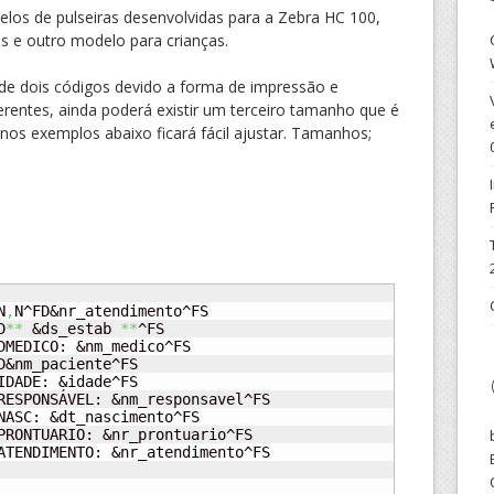
delos de pulseiras desenvolvidas para a Zebra HC 100,
s e outro modelo para crianças.
de dois códigos devido a forma de impressão e
rentes, ainda poderá existir um terceiro tamanho que é
s exemplos abaixo ficará fácil ajustar. Tamanhos;
N
,
N^FD&nr_atendimento^FS

D
**
 &ds_estab 
**
^FS

DMEDICO: &nm_medico^FS

D&nm_paciente^FS

IDADE: &idade^FS

RESPONSÁVEL: &nm_responsavel^FS

NASC: &dt_nascimento^FS

PRONTUARIO: &nr_prontuario^FS

ATENDIMENTO: &nr_atendimento^FS
