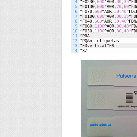
4

^FO230
,
600
^A0R
,
30
,
30
^FD
5

^FO130
,
600
^A0R
,
70
,
60
^FD
6

^FO70
,
600
^A0R
,
30
,
40
^FDI
7

^FO100
,
600
^A0R
,
30
,
35
^FD
8

^FO40
,
600
^A0R
,
30
,
40
^FDN
9

^FO60
,
1100
^A0R
,
30
,
40
^FD
10

^FO30
,
1100
^A0R
,
30
,
40
^FD
11

^PRA

12

^PQ&nr_etiquetas

13

^FDvertical^FS

^XZ