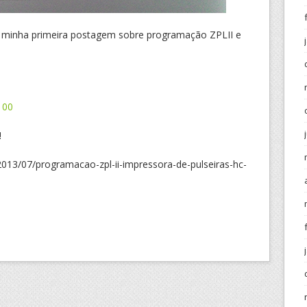
e minha primeira postagem sobre programação ZPLII e
100
!
2013/07/programacao-zpl-ii-impressora-de-pulseiras-hc-