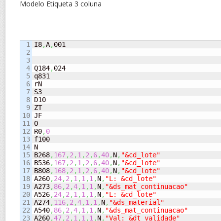
Modelo Etiqueta 3 coluna
1

I8
,
A
,
001

2

3

4

Q184
,
024

5

q831

6

rN

7

S3

8

D10

9

ZT

10

JF

11

O

12

R0
,
0
13

f100

14

N

15

B268
,
167
,
2
,
1
,
2
,
6
,
40
,
N
,
"&cd_lote"
16

B536
,
167
,
2
,
1
,
2
,
6
,
40
,
N
,
"&cd_lote"
17

B808
,
168
,
2
,
1
,
2
,
6
,
40
,
N
,
"&cd_lote"
18

A260
,
24
,
2
,
1
,
1
,
1
,
N
,
"L: &cd_lote"
19

A273
,
86
,
2
,
4
,
1
,
1
,
N
,
"&ds_mat_continuacao"
20

A526
,
24
,
2
,
1
,
1
,
1
,
N
,
"L: &cd_lote"
21

A274
,
116
,
2
,
4
,
1
,
1
,
N
,
"&ds_material"
22

A540
,
86
,
2
,
4
,
1
,
1
,
N
,
"&ds_mat_continuacao"
23

A260
,
47
,
2
,
1
,
1
,
1
,
N
,
"Val: &dt_validade"