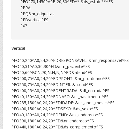
^FO270,1450^A0B,20,30^FD** &ds_estab **^FS

^PRA

^PQ&nr_etiquetas

^FDvertical^FS

^XZ

Vertical
^FO40,240^A0,24,20^FDRESPONSÁVEL: &nm_responsavel^FS
^FO40,31^A0,30,30^FD&nm_paciente^FS
^FO40,60^BCN,70,N,N,N,N^FD&atend^FS
^FO400,75^A0,24,20^FDPRONT: &nr_prontuario^FS
^FO550,75^A0,24,20^FDINTER: &atend^FS
^FO400,95^A0,24,20^FDENTRADA: &dt_entrada^FS
^FO40,150^A0,24,20^FDNASC: &dt_nascimento^FS
^FO235,150^A0,24,20^FDIDADE: &ds_anos_meses^FS
^FO400,150^A0,24,20^FDSEXO: &ds_sexo^FS
^FO40,180^A0,24,20^FDEND: &ds_endereco^FS
^FO390,180^A0,24,20^FD&nr_endereco^FS
^FO440,180^A0,24,20^FD&ds_complemento^FS