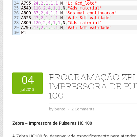
24

A795
,
24
,
2
,
1
,
1
,
1
,
N
,
"L: &cd_lote"
25

A540
,
116
,
2
,
4
,
1
,
1
,
N
,
"&ds_material"
26

A809
,
87
,
2
,
4
,
1
,
1
,
N
,
"&ds_mat_continuacao"
27

A526
,
47
,
2
,
1
,
1
,
1
,
N
,
"Val: &dt_validade"
28

A809
,
120
,
2
,
4
,
1
,
1
,
N
,
"&ds_material"
29

A795
,
47
,
2
,
1
,
1
,
1
,
N
,
"Val: &dt_validade"
P1
PROGRAMAÇÃO ZPL 
04
IMPRESSORA DE PU
jul 2013
100
by
bento
⋅
2 Comments
Zebra – Impressora de Pulseiras HC 100
A Zebra HC100 foi desenvolvida especificamente para atender