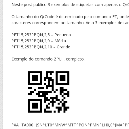
Neste post publico 3 exemplos de etiquetas com apenas o Qr
O tamanho do QrCode é determinado pelo comando FT, onde 
caracteres correspondem ao tamanho. Veja 3 exemplos de t
^FT15,253^BQN,2,5 – Pequena
^FT15,253^BQN,2,9 – Média
^FT15,253^BQN,2,10 – Grande
Exemplo do comando ZPLII, completo.
^XA~TA000~JSN^LT0^MNW^MTT^PON^PMN^LH0,0^JMA^PR2