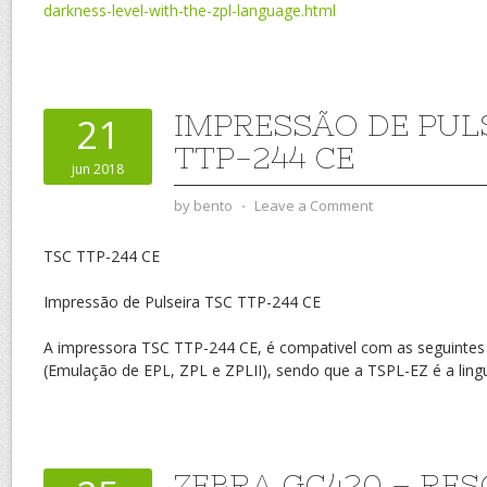
darkness-level-with-the-zpl-language.html
IMPRESSÃO DE PUL
21
TTP-244 CE
jun 2018
by
bento
⋅
Leave a Comment
TSC TTP-244 CE
Impressão de Pulseira TSC TTP-244 CE
A impressora TSC TTP-244 CE, é compativel com as seguintes
(Emulação de EPL, ZPL e ZPLII), sendo que a TSPL-EZ é a lingu
ZEBRA GC420 – RE