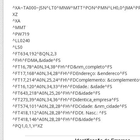
^XA~TA000~JSN^LT0^MNW^MTT^PON^PMN^LH0,0^JMA^PR5
XZ
^XA
^MMT
^PW719
^LL0240
^LS0
^FT634,192^BQN,2,3
^FH\^FDMA,&idade^FS
^FT16,78^A0N,34,38^FH\^FD&nm_completo^FS
^FT17,168^A0N,34,28^FH\^FDEndereço: &endereco^FS
^FT17,214^A0N,25,24^FH\^FDComplemento: &complemento
^FT16,120^A0N,34,33^FH\^FDIdade.: &idade^FS
^FT643,218^A0N,25,26^FH\^FD&idade^FS
^FT273,39^A0N,34,36^FH\^FDidentica_empresa^FS
^FT574,101^A0N,28,28^FH\^FDCidade: &nm_cidade^FS
^FT418,112^A0N,28,28^FH\^FDDt. Nasc.: ^FS
^FT418,146^A0N,28,28^FH\^FD&Idade^FS
^PQ1,0,1,Y^XZ