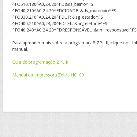
^FO510,180^A0,24,20^FD&ds_bairro^FS
^FO40,210^A0,24,20^FDCIDADE: &ds_municipio^FS
^FO330,210^A0,24,20^FDUF: &sg_estado^FS
^FO400,210^A0,24,20^FDTEL: &nr_telefone^FS
^FO40,240^A0,24,20^FDRESPONSÁVEL: &nm_responsavel^FS
Para aprender mais sobre a programaçaõ ZPL II, clique nos lin
manual.
Guia de programação ZPL II
Manual da Impressora Zebra HC100