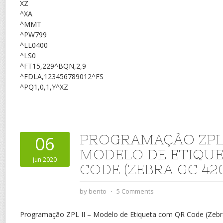
XZ
^XA
^MMT
^PW799
^LL0400
^LS0
^FT15,229^BQN,2,9
^FDLA,123456789012^FS
^PQ1,0,1,Y^XZ
PROGRAMAÇÃO ZPL 
06
MODELO DE ETIQU
jun 2020
CODE (ZEBRA GC 420
by
bento
⋅
5 Comments
Programação ZPL II – Modelo de Etiqueta com QR Code (Zebr