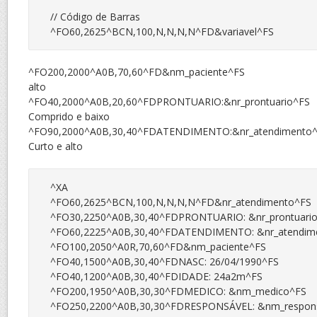
// Código de Barras

^FO200,2000^A0B,70,60^FD&nm_paciente^FS
alto
^FO40,2000^A0B,20,60^FDPRONTUARIO:&nr_prontuario^FS
Comprido e baixo
^FO90,2000^A0B,30,40^FDATENDIMENTO:&nr_atendimento
Curto e alto
^XA

^FO60,2625^BCN,100,N,N,N,N^FD&nr_atendimento^FS

^FO30,2250^A0B,30,40^FDPRONTUARIO: &nr_prontuario
^FO60,2225^A0B,30,40^FDATENDIMENTO: &nr_atendime
^FO100,2050^A0R,70,60^FD&nm_paciente^FS

^FO40,1500^A0B,30,40^FDNASC: 26/04/1990^FS

^FO40,1200^A0B,30,40^FDIDADE: 24a2m^FS

^FO200,1950^A0B,30,30^FDMEDICO: &nm_medico^FS

^FO250,2200^A0B,30,30^FDRESPONSÁVEL: &nm_respons