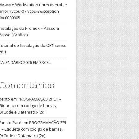
VMware Workstation unrecoverable
error: (vcpu-0 / vcpu-3)Exception
0xc0000005
Instalação do Promox – Passo a
Passo (Gráfico)
Tutorial de Instalação do OPNsense
26.1
CALENDÁRIO 2026 EM EXCEL
Comentários
bento
em
PROGRAMAÇÃO ZPL II –
Etiqueta com código de barras,
QrCode e Datamatrix(2d)
Fausto Paré
em
PROGRAMAÇÃO ZPL
II – Etiqueta com código de barras,
QrCode e Datamatrix(2d)