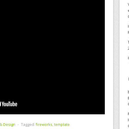
b Design
⋅
Tagged:
fireworks
,
template