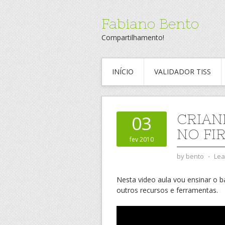
Fabiano Bento
Compartilhamento!
INÍCIO
VALIDADOR TISS
CRIAN
03
NO FI
fev 2010
by
bento
⋅
Lea
Nesta video aula vou ensinar o 
outros recursos e ferramentas.