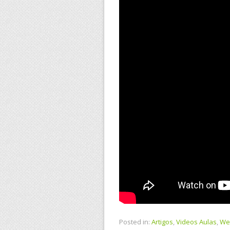
Posted in:
Artigos
,
Videos Aulas
,
We