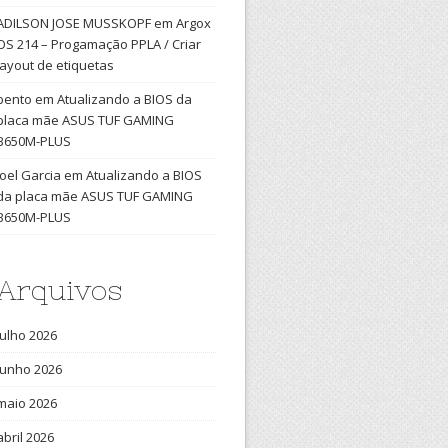
ADILSON JOSE MUSSKOPF
em
Argox
OS 214 – Progamação PPLA / Criar
layout de etiquetas
bento
em
Atualizando a BIOS da
placa mãe ASUS TUF GAMING
B650M-PLUS
Joel Garcia
em
Atualizando a BIOS
da placa mãe ASUS TUF GAMING
B650M-PLUS
Arquivos
julho 2026
junho 2026
maio 2026
abril 2026