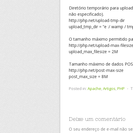
Diretório temporário para upload
não especificado).
http://php.net/upload-tmp-dir
upload_tmp_dir = “e :/ wamp / tm
O tamanho máximo permitido par
http://php.net/upload-max-filesiz
upload_max_filesize = 2M
Tamanho máximo de dados POST 
http://php.net/post-max-size
post_max_size = 8M
Posted in:
Apache
,
Artigos
,
PHP
⋅
T
Deixe um comentário
O seu endereço de e-mail não ser