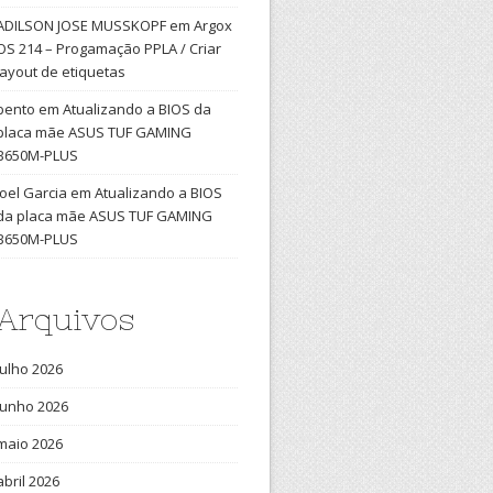
ADILSON JOSE MUSSKOPF
em
Argox
OS 214 – Progamação PPLA / Criar
layout de etiquetas
bento
em
Atualizando a BIOS da
placa mãe ASUS TUF GAMING
B650M-PLUS
Joel Garcia
em
Atualizando a BIOS
da placa mãe ASUS TUF GAMING
B650M-PLUS
Arquivos
julho 2026
junho 2026
maio 2026
abril 2026