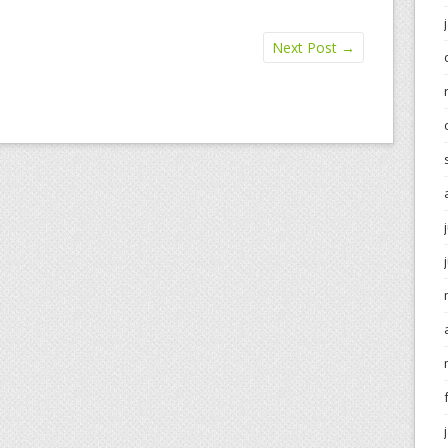
Next Post
→