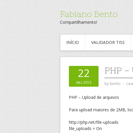
Fabiano Bento
Compartilhamento!
INÍCIO
VALIDADOR TISS
PHP –
22
dez 2012
by
bento
⋅
Lea
PHP – Upload de arquivos
Para upload maiores de 2MB, local
http://php.net/file-uploads
file_uploads = On