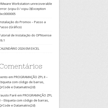
VMware Workstation unrecoverable
error: (vcpu-0 / vcpu-3)Exception
0xc0000005
Instalação do Promox – Passo a
Passo (Gráfico)
Tutorial de Instalação do OPNsense
26.1
CALENDÁRIO 2026 EM EXCEL
Comentários
bento
em
PROGRAMAÇÃO ZPL II –
Etiqueta com código de barras,
QrCode e Datamatrix(2d)
Fausto Paré
em
PROGRAMAÇÃO ZPL
II – Etiqueta com código de barras,
QrCode e Datamatrix(2d)