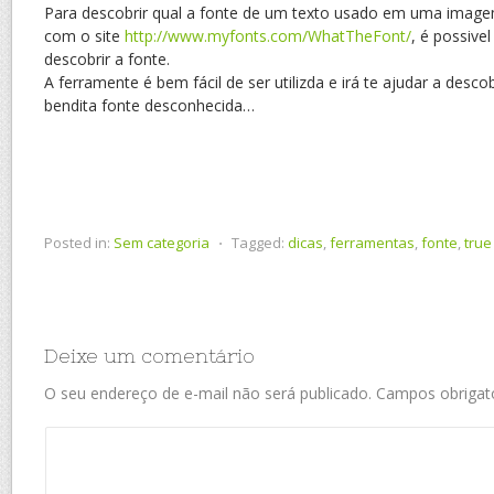
Para descobrir qual a fonte de um texto usado em uma image
com o site
http://www.myfonts.com/WhatTheFont/
, é possive
descobrir a fonte.
A ferramente é bem fácil de ser utilizda e irá te ajudar a desc
bendita fonte desconhecida…
Posted in:
Sem categoria
⋅
Tagged:
dicas
,
ferramentas
,
fonte
,
true
Deixe um comentário
O seu endereço de e-mail não será publicado.
Campos obrigat