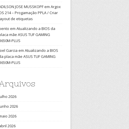
ADILSON JOSE MUSSKOPF
em
Argox
OS 214 – Progamação PPLA / Criar
layout de etiquetas
bento
em
Atualizando a BIOS da
placa mãe ASUS TUF GAMING
B650M-PLUS
Joel Garcia
em
Atualizando a BIOS
da placa mãe ASUS TUF GAMING
B650M-PLUS
Arquivos
julho 2026
junho 2026
maio 2026
abril 2026