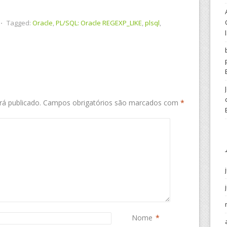
⋅
Tagged:
Oracle
,
PL/SQL: Oracle REGEXP_LIKE
,
plsql
,
á publicado.
Campos obrigatórios são marcados com
*
Nome
*