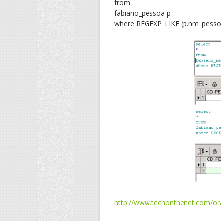
from
fabiano_pessoa p
where REGEXP_LIKE (p.nm_pessoa, 
http://www.techonthenet.com/ora