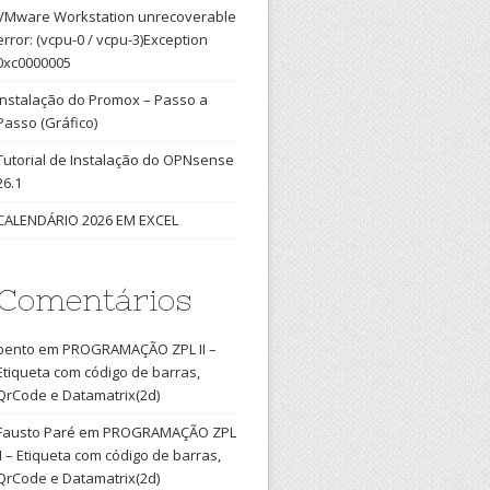
VMware Workstation unrecoverable
error: (vcpu-0 / vcpu-3)Exception
0xc0000005
Instalação do Promox – Passo a
Passo (Gráfico)
Tutorial de Instalação do OPNsense
26.1
CALENDÁRIO 2026 EM EXCEL
Comentários
bento
em
PROGRAMAÇÃO ZPL II –
Etiqueta com código de barras,
QrCode e Datamatrix(2d)
Fausto Paré
em
PROGRAMAÇÃO ZPL
II – Etiqueta com código de barras,
QrCode e Datamatrix(2d)