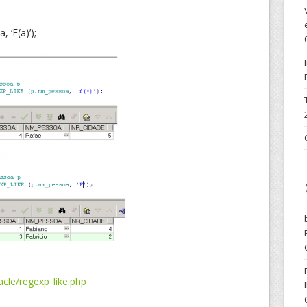
‘F(a)’);
cle/regexp_like.php