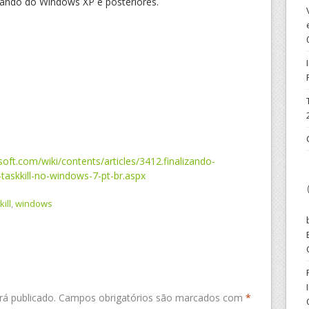
ando do Windows XP e posteriores.
osoft.com/wiki/contents/articles/3412.finalizando-
taskkill-no-windows-7-pt-br.aspx
kill
,
windows
á publicado.
Campos obrigatórios são marcados com
*