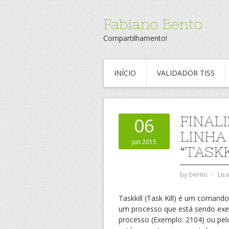
Fabiano Bento
Compartilhamento!
INÍCIO
VALIDADOR TISS
FINAL
06
LINHA
jun 2015
“TASK
by
bento
⋅
Lea
Taskkill (Task Kill) é um coman
um processo que está sendo exec
processo (Exemplo: 2104) ou pel