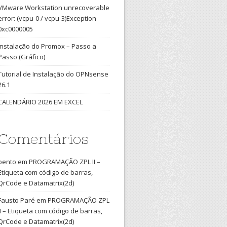
VMware Workstation unrecoverable
error: (vcpu-0 / vcpu-3)Exception
0xc0000005
Instalação do Promox – Passo a
Passo (Gráfico)
Tutorial de Instalação do OPNsense
26.1
CALENDÁRIO 2026 EM EXCEL
Comentários
bento
em
PROGRAMAÇÃO ZPL II –
Etiqueta com código de barras,
QrCode e Datamatrix(2d)
Fausto Paré
em
PROGRAMAÇÃO ZPL
II – Etiqueta com código de barras,
QrCode e Datamatrix(2d)