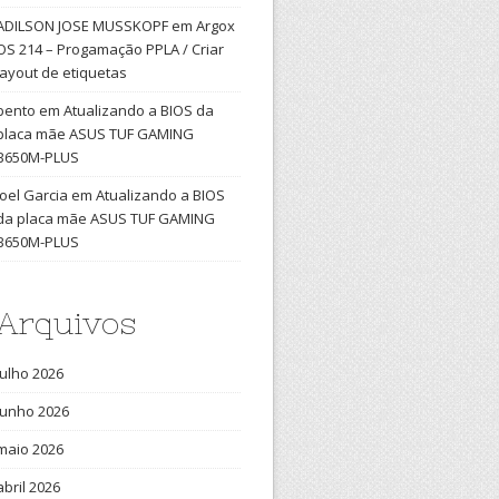
ADILSON JOSE MUSSKOPF
em
Argox
OS 214 – Progamação PPLA / Criar
layout de etiquetas
bento
em
Atualizando a BIOS da
placa mãe ASUS TUF GAMING
B650M-PLUS
Joel Garcia
em
Atualizando a BIOS
da placa mãe ASUS TUF GAMING
B650M-PLUS
Arquivos
julho 2026
junho 2026
maio 2026
abril 2026