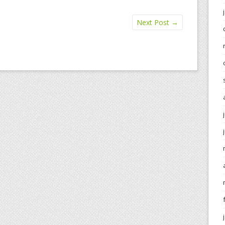
Next Post
→