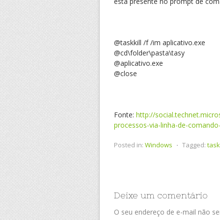
está presente no prompt de com
@taskkill /f /im aplicativo.exe
@cd\folder\pasta\tasy
@aplicativo.exe
@close
Fonte:
http://social.technet.micr
processos-via-linha-de-comando-
Posted in:
Windows
⋅
Tagged:
task
Deixe um comentário
O seu endereço de e-mail não ser