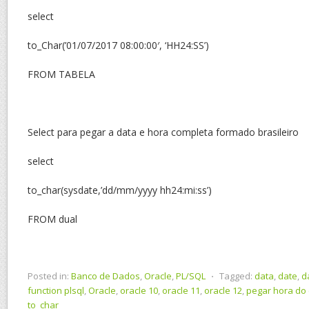
select
to_Char(’01/07/2017 08:00:00′, ‘HH24:SS’)
FROM TABELA
Select para pegar a data e hora completa formado brasileiro
select
to_char(sysdate,’dd/mm/yyyy hh24:mi:ss’)
FROM dual
Posted in:
Banco de Dados
,
Oracle
,
PL/SQL
⋅
Tagged:
data
,
date
,
d
function plsql
,
Oracle
,
oracle 10
,
oracle 11
,
oracle 12
,
pegar hora do
to_char