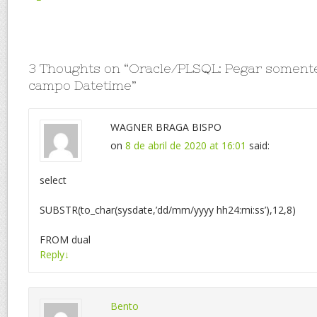
3 Thoughts on “
Oracle/PLSQL: Pegar soment
campo Datetime
”
WAGNER BRAGA BISPO
on
8 de abril de 2020 at 16:01
said:
select
SUBSTR(to_char(sysdate,’dd/mm/yyyy hh24:mi:ss’),12,8)
FROM dual
Reply
↓
Bento