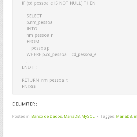
IF (cd_pessoa_e IS NOT NULL) THEN

    SELECT

    p.nm_pessoa

    INTO

    nm_pessoa_r

    FROM

        pessoa p

    WHERE p.cd_pessoa = cd_pessoa_e

    ;

END IF;

RETURN  nm_pessoa_r;

END$$
DELIMITER ;
Posted in:
Banco de Dados
,
MariaDB
,
MySQL
⋅
Tagged:
MariaDB
,
m