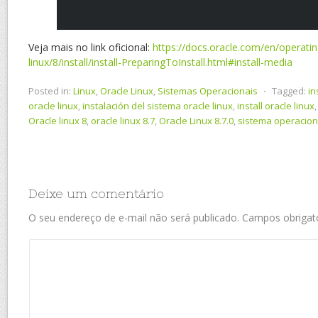
Veja mais no link oficional:
https://docs.oracle.com/en/operati
linux/8/install/install-PreparingToInstall.html#install-media
Posted in:
Linux
,
Oracle Linux
,
Sistemas Operacionais
⋅
Tagged:
in
oracle linux
,
instalación del sistema oracle linux
,
install oracle linux
Oracle linux 8
,
oracle linux 8.7
,
Oracle Linux 8.7.0
,
sistema operacion
Deixe um comentário
O seu endereço de e-mail não será publicado.
Campos obrigat