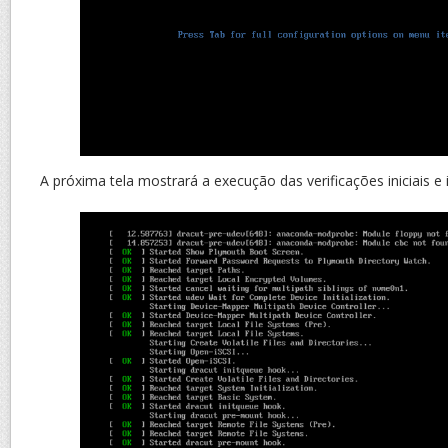
A próxima tela mostrará a execução das verificações iniciais e i