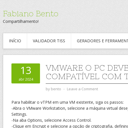
Fabiano Bento
Compartilhamento!
INÍCIO
VALIDADOR TISS
GERADORES E FERRAMEN
VMWARE O PC DEVE
13
COMPATÍVEL COM T
abr 2024
by
bento
⋅
Leave a Comment
Para habilitar o vTPM em uma VM existente, siga os passos:
-Abra o VMware Workstation, selecione a máquina virtual dese
Settings.
-Na aba Options, selecione Access Control.
-Clique em Encrypt e selecione a opção de criptografia, defini